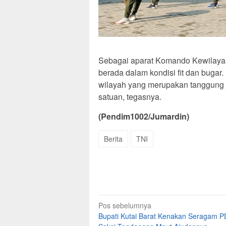
Sebagai aparat Komando Kewilaya
berada dalam kondisi fit dan bugar
wilayah yang merupakan tanggung 
satuan, tegasnya.
(Pendim1002/Jumardin)
Berita
TNI
Navigasi
Pos sebelumnya
Bupati Kutai Barat Kenakan Seragam PD
pos