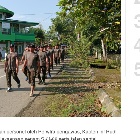
n personel oleh Perwira pengawas, Kapten Inf Rudi
elaksanaan senam SKJ-88 serta jalan santai.