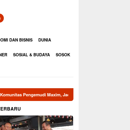
n
OMI DAN BISNIS
DUNIA
INER
SOSIAL & BUDAYA
SOSOK
xim, Jadikan Ojol Mata dan Telinga Keamanan Wilayah
W
TERBARU