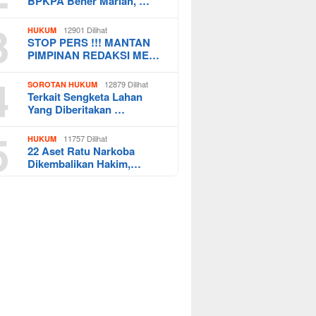
BPKPA Bener Mariah, …
3
12901 Dilihat
HUKUM
STOP PERS !!! MANTAN
PIMPINAN REDAKSI ME…
4
12879 Dilihat
SOROTAN HUKUM
Terkait Sengketa Lahan
Yang Diberitakan …
5
11757 Dilihat
HUKUM
22 Aset Ratu Narkoba
Dikembalikan Hakim,…