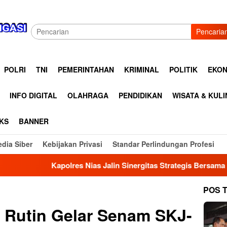
Pencaria
POLRI
TNI
PEMERINTAHAN
KRIMINAL
POLITIK
EKON
INFO DIGITAL
OLAHRAGA
PENDIDIKAN
WISATA & KUL
KS
BANNER
dia Siber
Kebijakan Privasi
Standar Perlindungan Profesi
as Jalin Sinergitas Strategis Bersama Komunitas Pengemudi Ma
POS 
 Rutin Gelar Senam SKJ-