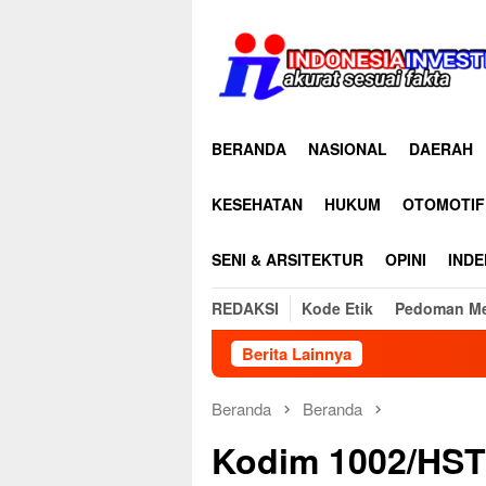
Loncat
ke
konten
BERANDA
NASIONAL
DAERAH
KESEHATAN
HUKUM
OTOMOTIF
SENI & ARSITEKTUR
OPINI
INDE
REDAKSI
Kode Etik
Pedoman Me
Berita Lainnya
Kapolres Ni
Beranda
Beranda
Kodim 1002/HST