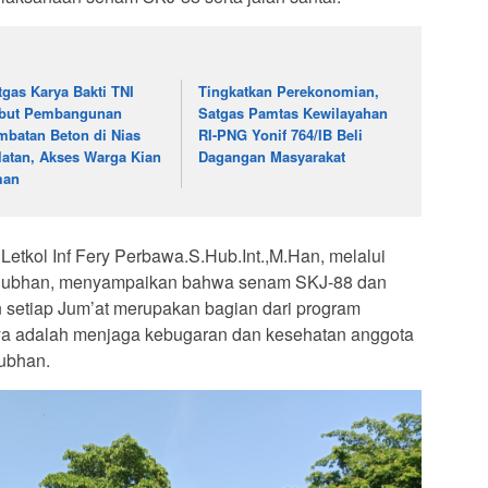
tgas Karya Bakti TNI
Tingkatkan Perekonomian,
but Pembangunan
Satgas Pamtas Kewilayahan
mbatan Beton di Nias
RI-PNG Yonif 764/IB Beli
latan, Akses Warga Kian
Dagangan Masyarakat
man
etkol Inf Fery Perbawa.S.Hub.Int.,M.Han, melalui
 Subhan, menyampaikan bahwa senam SKJ-88 dan
an setiap Jum’at merupakan bagian dari program
ya adalah menjaga kebugaran dan kesehatan anggota
ubhan.