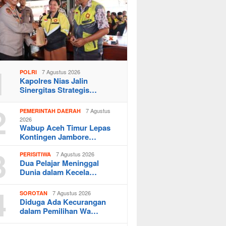
1
7 Agustus 2026
POLRI
Kapolres Nias Jalin
Sinergitas Strategis…
2
7 Agustus
PEMERINTAH DAERAH
2026
Wabup Aceh Timur Lepas
Kontingen Jambore…
3
7 Agustus 2026
PERISITIWA
Dua Pelajar Meninggal
Dunia dalam Kecela…
4
7 Agustus 2026
SOROTAN
Diduga Ada Kecurangan
dalam Pemilihan Wa…