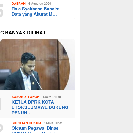
5
6 Agustus 2026
DAERAH
Raja Syahbana Bancin:
Data yang Akurat M…
NG BANYAK DILIHAT
1
18096 Dilihat
SOSOK & TOKOH
KETUA DPRK KOTA
LHOKSEUMAWE DUKUNG
PENUH…
2
14163 Dilihat
SOROTAN HUKUM
Oknum Pegawai Dinas