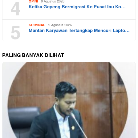
4
9 Agustus 2026
OPINI
Ketika Gepeng Bermigrasi Ke Pusat Ibu Ko…
5
9 Agustus 2026
KRIMINAL
Mantan Karyawan Tertangkap Mencuri Lapto…
PALING BANYAK DILIHAT