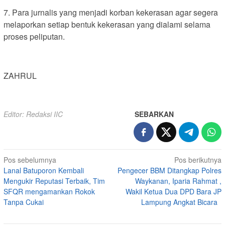
7. Para jurnalis yang menjadi korban kekerasan agar segera
melaporkan setiap bentuk kekerasan yang dialami selama
proses peliputan.
ZAHRUL
Editor: Redaksi IIC
SEBARKAN
Navigasi
Pos sebelumnya
Pos berikutnya
Lanal Batuporon Kembali
Pengecer BBM Ditangkap Polres
pos
Mengukir Reputasi Terbaik, Tim
Waykanan, Iparia Rahmat ,
SFQR mengamankan Rokok
Wakil Ketua Dua DPD Bara JP
Tanpa Cukai
Lampung Angkat Bicara