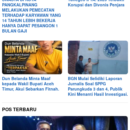
PANGKALPINANG
Korupsi dan Divonis Penjara
MELAKUKAN PEMECATAN
TERHADAP KARYAWAN YANG
14 TAHUN LEBIH BEKERJA
HANYA DAPAT PESANGON 1
BULAN GAJI
Dun Belanda Minta Maaf
BGN Mulai Selidiki Laporan
kepada Wakil Bupati Aceh
Jurnalis Soal SPPG
Timur, Akui Sebarkan Fitnah.
Parungkuda 3 dan 4, Publik
Kini Menanti Hasil Investigasi.
POS TERBARU