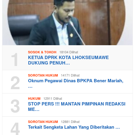
1
18104 Dilihat
SOSOK & TOKOH
KETUA DPRK KOTA LHOKSEUMAWE
DUKUNG PENUH…
2
14171 Dilihat
SOROTAN HUKUM
Oknum Pegawai Dinas BPKPA Bener Mariah,
…
3
12911 Dilihat
HUKUM
STOP PERS !!! MANTAN PIMPINAN REDAKSI
ME…
4
12881 Dilihat
SOROTAN HUKUM
Terkait Sengketa Lahan Yang Diberitakan …