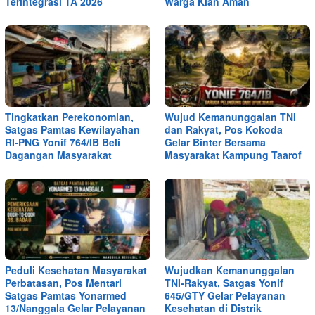
Terintegrasi TA 2026
Warga Kian Aman
Tingkatkan Perekonomian,
Wujud Kemanunggalan TNI
Satgas Pamtas Kewilayahan
dan Rakyat, Pos Kokoda
RI-PNG Yonif 764/IB Beli
Gelar Binter Bersama
Dagangan Masyarakat
Masyarakat Kampung Taarof
Peduli Kesehatan Masyarakat
Wujudkan Kemanunggalan
Perbatasan, Pos Mentari
TNI-Rakyat, Satgas Yonif
Satgas Pamtas Yonarmed
645/GTY Gelar Pelayanan
13/Nanggala Gelar Pelayanan
Kesehatan di Distrik