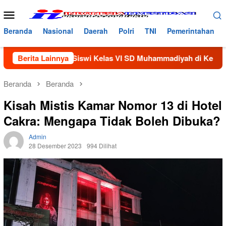
Loncat
Menu
ke
Mobile
konten
Beranda
Nasional
Daerah
Polri
TNI
Pemerintahan
 Seorang Siswi Kelas VI SD Muhammadiyah di Keluarkan Dari S
Berita Lainnya
Beranda
Beranda
Kisah Mistis Kamar Nomor 13 di Hotel
Cakra: Mengapa Tidak Boleh Dibuka?
Admin
28 Desember 2023
994 Dilihat