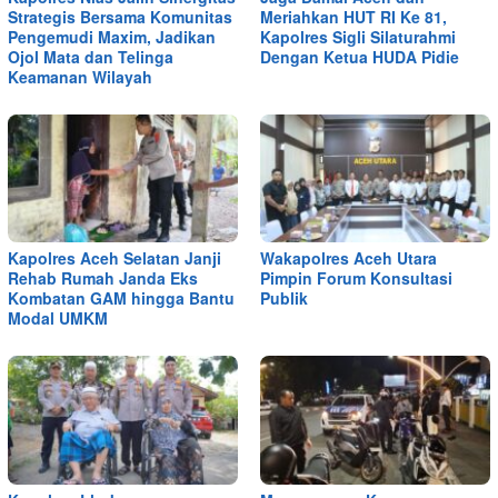
Strategis Bersama Komunitas
Meriahkan HUT RI Ke 81,
Pengemudi Maxim, Jadikan
Kapolres Sigli Silaturahmi
Ojol Mata dan Telinga
Dengan Ketua HUDA Pidie
Keamanan Wilayah
Kapolres Aceh Selatan Janji
Wakapolres Aceh Utara
Rehab Rumah Janda Eks
Pimpin Forum Konsultasi
Kombatan GAM hingga Bantu
Publik
Modal UMKM