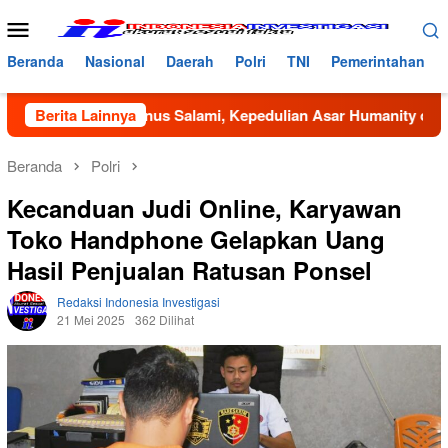
Loncat
Menu
ke
Mobile
konten
Beranda
Nasional
Daerah
Polri
TNI
Pemerintahan
ah Bustanus Salami, Kepedulian Asar Humanity dan Mahasisw
Berita Lainnya
Beranda
Polri
Kecanduan Judi Online, Karyawan
Toko Handphone Gelapkan Uang
Hasil Penjualan Ratusan Ponsel
Redaksi Indonesia Investigasi
21 Mei 2025
362 Dilihat