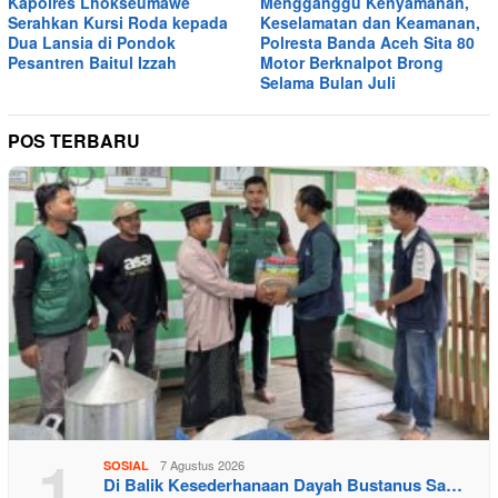
Kapolres Lhokseumawe
Mengganggu Kenyamanan,
Serahkan Kursi Roda kepada
Keselamatan dan Keamanan,
Dua Lansia di Pondok
Polresta Banda Aceh Sita 80
Pesantren Baitul Izzah
Motor Berknalpot Brong
Selama Bulan Juli
POS TERBARU
1
7 Agustus 2026
SOSIAL
Di Balik Kesederhanaan Dayah Bustanus Sa…