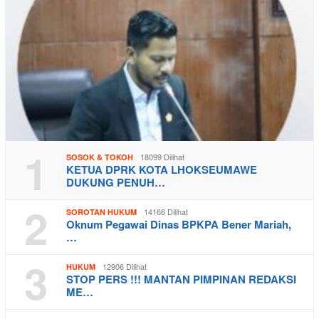
1
18099 Dilihat
SOSOK & TOKOH
KETUA DPRK KOTA LHOKSEUMAWE
DUKUNG PENUH…
2
14166 Dilihat
SOROTAN HUKUM
Oknum Pegawai Dinas BPKPA Bener Mariah,
…
3
12906 Dilihat
HUKUM
STOP PERS !!! MANTAN PIMPINAN REDAKSI
ME…