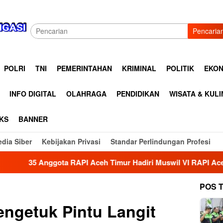
Pencaria
POLRI
TNI
PEMERINTAHAN
KRIMINAL
POLITIK
EKON
INFO DIGITAL
OLAHRAGA
PENDIDIKAN
WISATA & KUL
KS
BANNER
dia Siber
Kebijakan Privasi
Standar Perlindungan Profesi
API Aceh Timur Hadiri Muswil VI RAPI Aceh Tamiang, Perkuat 
POS 
ngetuk Pintu Langit