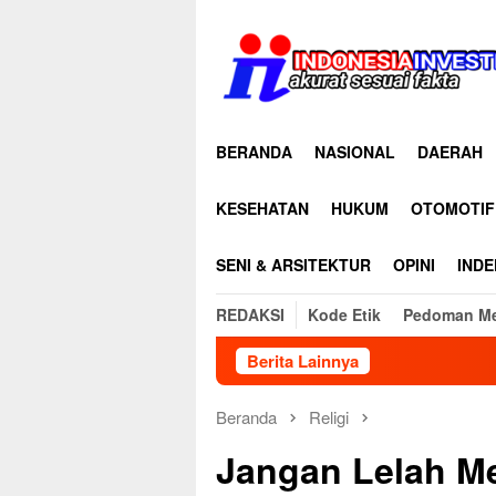
Loncat
ke
konten
BERANDA
NASIONAL
DAERAH
KESEHATAN
HUKUM
OTOMOTIF
SENI & ARSITEKTUR
OPINI
INDE
REDAKSI
Kode Etik
Pedoman Me
Berita Lainnya
35 Anggota R
Beranda
Religi
Jangan Lelah Me