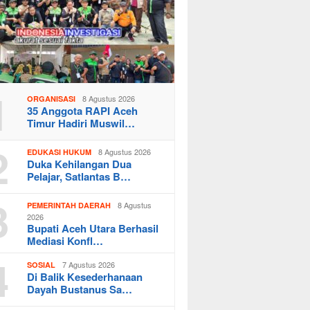
1
8 Agustus 2026
ORGANISASI
35 Anggota RAPI Aceh
Timur Hadiri Muswil…
2
8 Agustus 2026
EDUKASI HUKUM
Duka Kehilangan Dua
Pelajar, Satlantas B…
3
8 Agustus
PEMERINTAH DAERAH
2026
Bupati Aceh Utara Berhasil
Mediasi Konfl…
4
7 Agustus 2026
SOSIAL
Di Balik Kesederhanaan
Dayah Bustanus Sa…