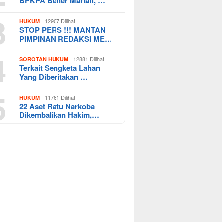
BPKPA Bener Mariah, …
3
12907 Dilihat
HUKUM
STOP PERS !!! MANTAN
PIMPINAN REDAKSI ME…
4
12881 Dilihat
SOROTAN HUKUM
Terkait Sengketa Lahan
Yang Diberitakan …
5
11761 Dilihat
HUKUM
22 Aset Ratu Narkoba
Dikembalikan Hakim,…