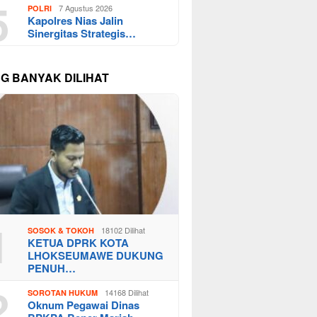
5
7 Agustus 2026
POLRI
Kapolres Nias Jalin
Sinergitas Strategis…
NG BANYAK DILIHAT
1
18102 Dilihat
SOSOK & TOKOH
KETUA DPRK KOTA
LHOKSEUMAWE DUKUNG
PENUH…
2
14168 Dilihat
SOROTAN HUKUM
Oknum Pegawai Dinas