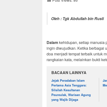
Post Views:
95
Oleh : Tgk Abdullah bin Rusli
Dalam
kehidupan, setiap manusia pa
ingin diwujudkan. Ketika berbagai 
doa menjadi tempat terbaik untuk
rangkaian kata, melainkan bukti 
BACAAN LAINNYA
Jejak Peradaban Islam
Ja
Pertama Asia Tenggara:
Me
Silsilah Kesultanan
Peureulak, Warisan Agung
yang Wajib Dijaga