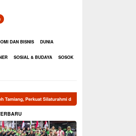
n
OMI DAN BISNIS
DUNIA
INER
SOSIAL & BUDAYA
SOSOK
Silaturahmi dan Sinergi Kebencanaan
Duka Kehilangan D
TERBARU