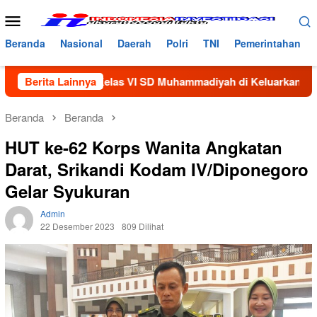
Loncat
Menu
ke
Mobile
konten
Beranda
Nasional
Daerah
Polri
TNI
Pemerintahan
elas VI SD Muhammadiyah di Keluarkan Dari Sekolah
Berita Lainnya
35
Beranda
Beranda
HUT ke-62 Korps Wanita Angkatan
Darat, Srikandi Kodam IV/Diponegoro
Gelar Syukuran
Admin
22 Desember 2023
809 Dilihat