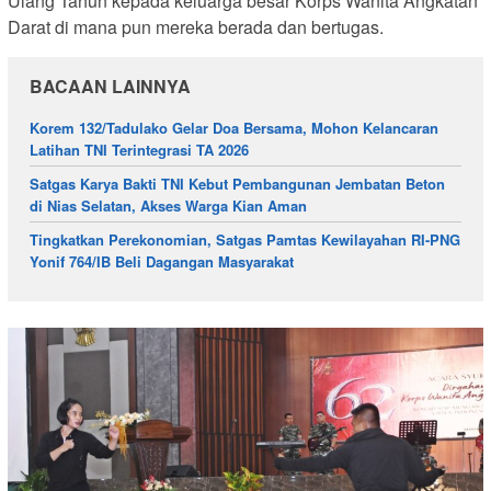
Ulang Tahun kepada keluarga besar Korps Wanita Angkatan
Darat di mana pun mereka berada dan bertugas.
BACAAN LAINNYA
Korem 132/Tadulako Gelar Doa Bersama, Mohon Kelancaran
Latihan TNI Terintegrasi TA 2026
Satgas Karya Bakti TNI Kebut Pembangunan Jembatan Beton
di Nias Selatan, Akses Warga Kian Aman
Tingkatkan Perekonomian, Satgas Pamtas Kewilayahan RI-PNG
Yonif 764/IB Beli Dagangan Masyarakat