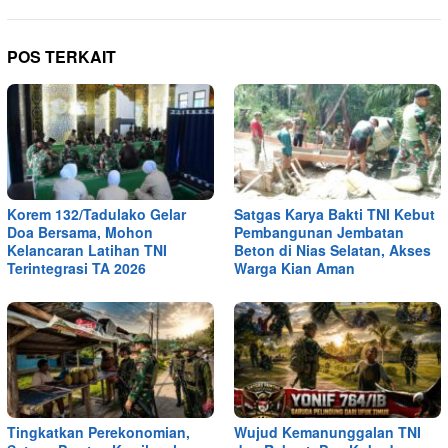
POS TERKAIT
Korem 132/Tadulako Gelar
Satgas Karya Bakti TNI Kebut
Doa Bersama, Mohon
Pembangunan Jembatan
Kelancaran Latihan TNI
Beton di Nias Selatan, Akses
Terintegrasi TA 2026
Warga Kian Aman
Tingkatkan Perekonomian,
Wujud Kemanunggalan TNI