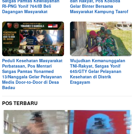
Satgas Pamtas Kewilayahan
dan Rakyat, Pos Kokoda
RI-PNG Yonif 764/IB Beli
Gelar Binter Bersama
Dagangan Masyarakat
Masyarakat Kampung Taarof
Peduli Kesehatan Masyarakat
Wujudkan Kemanunggalan
Perbatasan, Pos Mentari
TNI-Rakyat, Satgas Yonif
Satgas Pamtas Yonarmed
645/GTY Gelar Pelayanan
13/Nanggala Gelar Pelayanan
Kesehatan di Distrik
Medis Door-to-Door di Desa
Eragayam
Badau
POS TERBARU