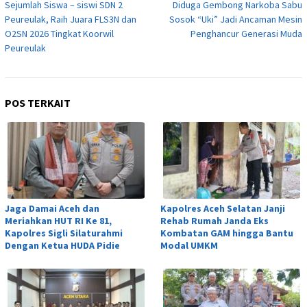
pos
Sejumlah Siswa – siswi SDN 2
Diduga Gembong Narkoba Sabu
Peureulak, Raih Juara FLS3N dan
Sosok “Uki” Jadi Ancaman Mesin
O2SN 2026 Tingkat Koorwil
Penghancur Generasi Muda
Peureulak
POS TERKAIT
Jaga Damai Aceh dan
Kapolres Aceh Selatan Janji
Meriahkan HUT RI Ke 81,
Rehab Rumah Janda Eks
Kapolres Sigli Silaturahmi
Kombatan GAM hingga Bantu
Dengan Ketua HUDA Pidie
Modal UMKM