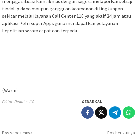
menjaga situasi kamtibmas dengan segera melaporkan setiap
tindak pidana maupun gangguan keamanan di lingkungan
sekitar melalui layanan Call Center 110 yang aktif 24 jam atau
aplikasi Polri Super Apps guna mendapatkan pelayanan
kepolisian secara cepat dan terpadu.
(Warni)
Editor: Redaksi IIC
SEBARKAN
Navigasi
Pos sebelumnya
Pos berikutnya