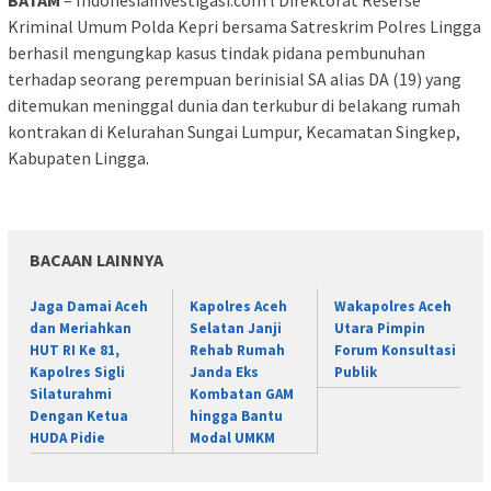
Kriminal Umum Polda Kepri bersama Satreskrim Polres Lingga
berhasil mengungkap kasus tindak pidana pembunuhan
terhadap seorang perempuan berinisial SA alias DA (19) yang
ditemukan meninggal dunia dan terkubur di belakang rumah
kontrakan di Kelurahan Sungai Lumpur, Kecamatan Singkep,
Kabupaten Lingga.
BACAAN LAINNYA
Jaga Damai Aceh
Kapolres Aceh
Wakapolres Aceh
dan Meriahkan
Selatan Janji
Utara Pimpin
HUT RI Ke 81,
Rehab Rumah
Forum Konsultasi
Kapolres Sigli
Janda Eks
Publik
Silaturahmi
Kombatan GAM
Dengan Ketua
hingga Bantu
HUDA Pidie
Modal UMKM