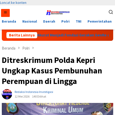
Loncat ke konten
Beranda
Nasional
Daerah
Polri
TNI
Pemerintahan
cin: Data yang Akurat Menjadi Fondasi Gerakan GenRe di Subulu
Berita Lainnya
Beranda
Polri
Ditreskrimum Polda Kepri
Ungkap Kasus Pembunuhan
Perempuan di Lingga
Redaksi Indonesia Investigasi
12 Mei 2026
140 Dilihat