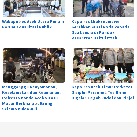
Wakapolres Aceh Utara Pimpin
Kapolres Lhokseumawe
Forum Konsultasi Publik
Serahkan Kursi Roda kepada
Dua Lansia di Pondok
Pesantren Baitul Izzah
Mengganggu Kenyamanan,
Kapolres Aceh Timur Perketat
Keselamatan dan Keamanan,
Disiplin Personel, Tes Urine
Polresta Banda Aceh Sita 80
Digelar, Cegah Judol dan Pinjol
Motor Berknalpot Brong
Selama Bulan Juli