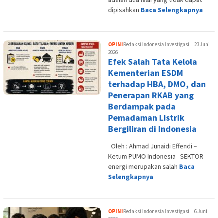
dipisahkan
Baca Selengkapnya
OPINI
Redaksi Indonesia Investigasi
23 Juni
2026
Efek Salah Tata Kelola
Kementerian ESDM
terhadap HBA, DMO, dan
Penerapan RKAB yang
Berdampak pada
Pemadaman Listrik
Bergiliran di Indonesia
Oleh : Ahmad Junaidi Effendi –
Ketum PUMO Indonesia SEKTOR
energi merupakan salah
Baca
Selengkapnya
OPINI
Redaksi Indonesia Investigasi
6 Juni