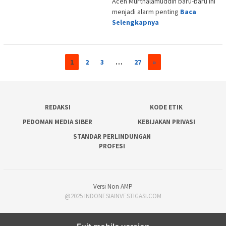
Aceh Murthalamuddin baru-baru ini
menjadi alarm penting
Baca
Selengkapnya
1
2
3
…
27
»
REDAKSI
KODE ETIK
PEDOMAN MEDIA SIBER
KEBIJAKAN PRIVASI
STANDAR PERLINDUNGAN
PROFESI
Versi Non AMP
@2025 INDONESIAINVESTIGASI.COM