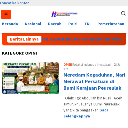
Loncat ke konten
Beranda
Nasional
Daerah
Polri
TNI
Pemerintahan
yah Bustanus Salami, Kepedulian Asar Humanity dan Mahasiswa K
Berita Lainnya
KATEGORI:
OPINI
OPINI
Redaksi Indonesia Investigasi
28 Juli
2026
Meredam Kegaduhan, Mari
Merawat Persatuan di
Bumi Kerajaan Peureulak
Oleh: Tgk Abdullah bin Rusli Aceh
Timur, khususnya Bumi Peureulak
yang kita banggakan
Baca
Selengkapnya