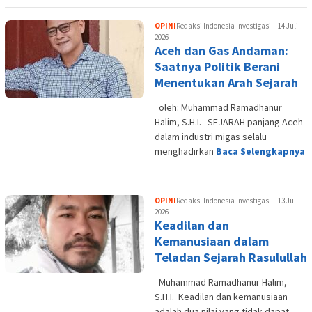
OPINI
Redaksi Indonesia Investigasi
14 Juli
2026
Aceh dan Gas Andaman:
Saatnya Politik Berani
Menentukan Arah Sejarah
oleh: Muhammad Ramadhanur
Halim, S.H.I. SEJARAH panjang Aceh
dalam industri migas selalu
menghadirkan
Baca Selengkapnya
OPINI
Redaksi Indonesia Investigasi
13 Juli
2026
Keadilan dan
Kemanusiaan dalam
Teladan Sejarah Rasulullah
Muhammad Ramadhanur Halim,
S.H.I. Keadilan dan kemanusiaan
adalah dua nilai yang tidak dapat