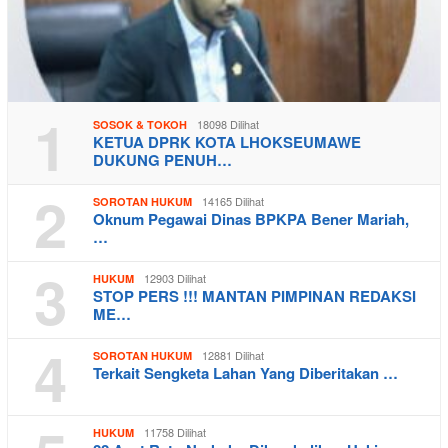
1
18098 Dilihat
SOSOK & TOKOH
KETUA DPRK KOTA LHOKSEUMAWE
DUKUNG PENUH…
2
14165 Dilihat
SOROTAN HUKUM
Oknum Pegawai Dinas BPKPA Bener Mariah,
…
3
12903 Dilihat
HUKUM
STOP PERS !!! MANTAN PIMPINAN REDAKSI
ME…
4
12881 Dilihat
SOROTAN HUKUM
Terkait Sengketa Lahan Yang Diberitakan …
11758 Dilihat
HUKUM