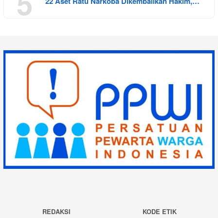
5
22 Aset Ratu Narkoba Dikembalikan Hakim,…
REDAKSI
KODE ETIK