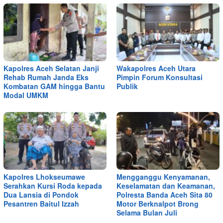
Kapolres Aceh Selatan Janji
Wakapolres Aceh Utara
Rehab Rumah Janda Eks
Pimpin Forum Konsultasi
Kombatan GAM hingga Bantu
Publik
Modal UMKM
Kapolres Lhokseumawe
Mengganggu Kenyamanan,
Serahkan Kursi Roda kepada
Keselamatan dan Keamanan,
Dua Lansia di Pondok
Polresta Banda Aceh Sita 80
Pesantren Baitul Izzah
Motor Berknalpot Brong
Selama Bulan Juli