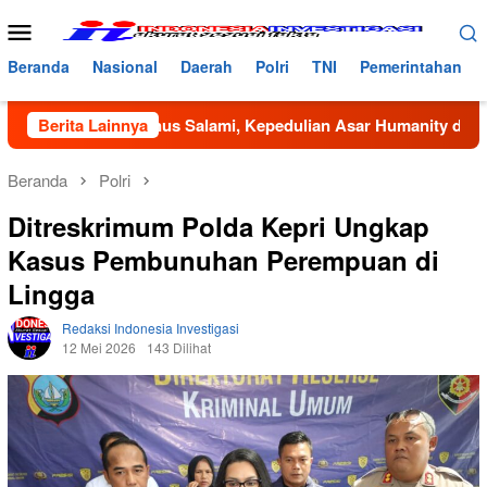
Loncat
Menu
ke
Mobile
konten
Beranda
Nasional
Daerah
Polri
TNI
Pemerintahan
h Bustanus Salami, Kepedulian Asar Humanity dan Mahasiswa
Berita Lainnya
Beranda
Polri
Ditreskrimum Polda Kepri Ungkap
Kasus Pembunuhan Perempuan di
Lingga
Redaksi Indonesia Investigasi
12 Mei 2026
143 Dilihat