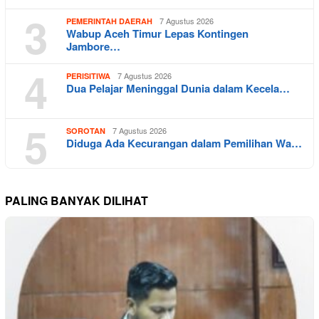
3
7 Agustus 2026
PEMERINTAH DAERAH
Wabup Aceh Timur Lepas Kontingen
Jambore…
4
7 Agustus 2026
PERISITIWA
Dua Pelajar Meninggal Dunia dalam Kecela…
5
7 Agustus 2026
SOROTAN
Diduga Ada Kecurangan dalam Pemilihan Wa…
PALING BANYAK DILIHAT