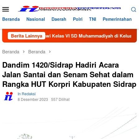
Loncat
Menu
ke
Mobile
konten
Beranda
Nasional
Daerah
Polri
TNI
Pemerintahan
g Siswi Kelas VI SD Muhammadiyah di Keluarkan Dari Sekolah
Berita Lainnya
Beranda
Beranda
Dandim 1420/Sidrap Hadiri Acara
Jalan Santai dan Senam Sehat dalam
Rangka HUT Korpri Kabupaten Sidrap
In Redaksi
8 Desember 2023
557 Dilihat