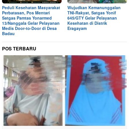
Peduli Kesehatan Masyarakat
Wujudkan Kemanunggalan
Perbatasan, Pos Mentari
TNI-Rakyat, Satgas Yonif
Satgas Pamtas Yonarmed
645/GTY Gelar Pelayanan
13/Nanggala Gelar Pelayanan
Kesehatan di Distrik
Medis Door-to-Door di Desa
Eragayam
Badau
POS TERBARU