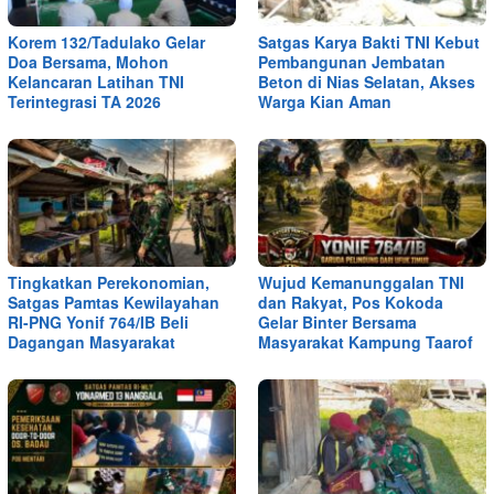
Korem 132/Tadulako Gelar
Satgas Karya Bakti TNI Kebut
Doa Bersama, Mohon
Pembangunan Jembatan
Kelancaran Latihan TNI
Beton di Nias Selatan, Akses
Terintegrasi TA 2026
Warga Kian Aman
Tingkatkan Perekonomian,
Wujud Kemanunggalan TNI
Satgas Pamtas Kewilayahan
dan Rakyat, Pos Kokoda
RI-PNG Yonif 764/IB Beli
Gelar Binter Bersama
Dagangan Masyarakat
Masyarakat Kampung Taarof