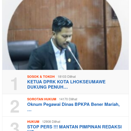
1
18103 Dilihat
SOSOK & TOKOH
KETUA DPRK KOTA LHOKSEUMAWE
DUKUNG PENUH…
2
14170 Dilihat
SOROTAN HUKUM
Oknum Pegawai Dinas BPKPA Bener Mariah,
…
3
12908 Dilihat
HUKUM
STOP PERS !!! MANTAN PIMPINAN REDAKSI