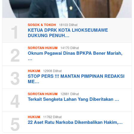
1
18103 Dilihat
SOSOK & TOKOH
KETUA DPRK KOTA LHOKSEUMAWE
DUKUNG PENUH…
2
14170 Dilihat
SOROTAN HUKUM
Oknum Pegawai Dinas BPKPA Bener Mariah,
…
3
12908 Dilihat
HUKUM
STOP PERS !!! MANTAN PIMPINAN REDAKSI
ME…
4
12881 Dilihat
SOROTAN HUKUM
Terkait Sengketa Lahan Yang Diberitakan …
5
11762 Dilihat
HUKUM
22 Aset Ratu Narkoba Dikembalikan Hakim,…