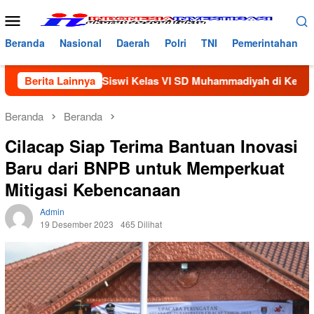
Loncat
Menu
ke
Mobile
konten
Beranda
Nasional
Daerah
Polri
TNI
Pemerintahan
Seorang Siswi Kelas VI SD Muhammadiyah di Keluarkan Dari Se
Berita Lainnya
Beranda
Beranda
Cilacap Siap Terima Bantuan Inovasi
Baru dari BNPB untuk Memperkuat
Mitigasi Kebencanaan
Admin
19 Desember 2023
465 Dilihat