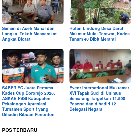
Semen di Aceh Mahal dan
Hutan Lindung Desa Darul
Langka, Tokoh Masyarakat
Makmur Mulai Terawat, Kades
Angkat Bicara
Tanam 40 Bibit Meranti
SABER FC Juara Pertama
Event International Muktamar
Kades Cup Dororejo 2026,
XVI Tapak Suci di Unimus
ASKAB PSSI Kabupaten
Semarang Targetkan 11.500
Pekalongan Apresiasi
Peserta dan dihadiri 12
Turnamen Sportif yang
Delegasi Negara
Dihadiri Ribuan Penonton
POS TERBARU