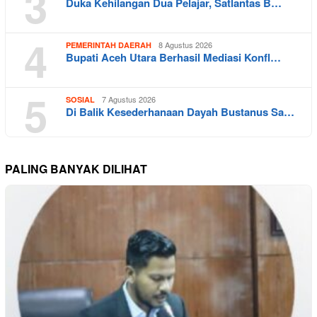
3
Duka Kehilangan Dua Pelajar, Satlantas B…
4
8 Agustus 2026
PEMERINTAH DAERAH
Bupati Aceh Utara Berhasil Mediasi Konfl…
5
7 Agustus 2026
SOSIAL
Di Balik Kesederhanaan Dayah Bustanus Sa…
PALING BANYAK DILIHAT