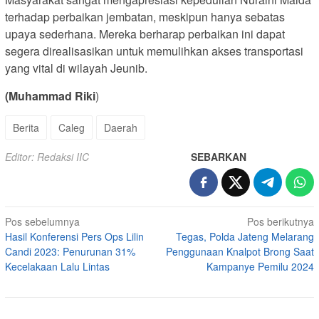
terhadap perbaikan jembatan, meskipun hanya sebatas
upaya sederhana. Mereka berharap perbaikan ini dapat
segera direalisasikan untuk memulihkan akses transportasi
yang vital di wilayah Jeunib.
(Muhammad Riki
)
Berita
Caleg
Daerah
Editor: Redaksi IIC
SEBARKAN
Navigasi
Pos sebelumnya
Pos berikutnya
Hasil Konferensi Pers Ops Lilin
Tegas, Polda Jateng Melarang
pos
Candi 2023: Penurunan 31%
Penggunaan Knalpot Brong Saat
Kecelakaan Lalu Lintas
Kampanye Pemilu 2024