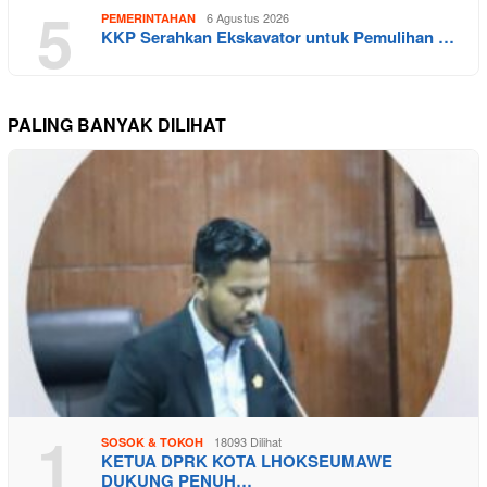
5
6 Agustus 2026
PEMERINTAHAN
KKP Serahkan Ekskavator untuk Pemulihan …
PALING BANYAK DILIHAT
1
18093 Dilihat
SOSOK & TOKOH
KETUA DPRK KOTA LHOKSEUMAWE
DUKUNG PENUH…