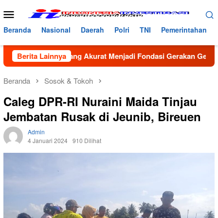
Loncat
Menu
ke
Mobile
konten
Beranda
Nasional
Daerah
Polri
TNI
Pemerintahan
: Data yang Akurat Menjadi Fondasi Gerakan GenRe di Subulus
Berita Lainnya
Beranda
Sosok & Tokoh
Caleg DPR-RI Nuraini Maida Tinjau
Jembatan Rusak di Jeunib, Bireuen
Admin
4 Januari 2024
910 Dilihat