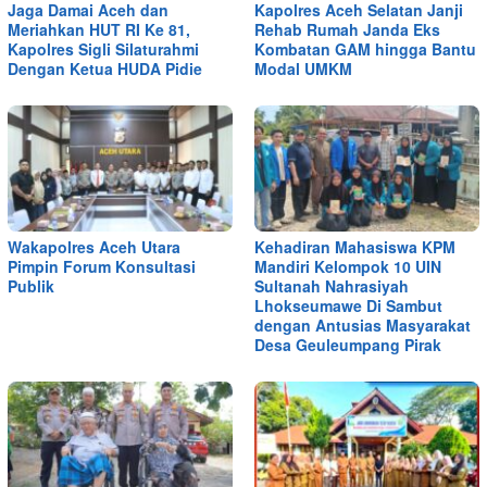
Jaga Damai Aceh dan
Kapolres Aceh Selatan Janji
Meriahkan HUT RI Ke 81,
Rehab Rumah Janda Eks
Kapolres Sigli Silaturahmi
Kombatan GAM hingga Bantu
Dengan Ketua HUDA Pidie
Modal UMKM
Wakapolres Aceh Utara
Kehadiran Mahasiswa KPM
Pimpin Forum Konsultasi
Mandiri Kelompok 10 UIN
Publik
Sultanah Nahrasiyah
Lhokseumawe Di Sambut
dengan Antusias Masyarakat
Desa Geuleumpang Pirak