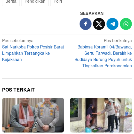
Berita
Pendidikan
Polri
SEBARKAN
Navigasi
Pos sebelumnya
Pos berikutnya
Sat Narkoba Polres Pesisir Barat
Babinsa Koramil 04/Bawang,
pos
Limpahkan Tersangka ke
Sertu Tarwadi, Beralih ke
Kejaksaan
Budidaya Burung Puyuh untuk
Tingkatkan Perekonomian
POS TERKAIT