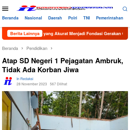
Loncat
Menu
ke
Mobile
konten
Beranda
Nasional
Daerah
Polri
TNI
Pemerintahan
in: Data yang Akurat Menjadi Fondasi Gerakan GenRe di Subul
Berita Lainnya
Beranda
Pendidikan
Atap SD Negeri 1 Pejagatan Ambruk,
Tidak Ada Korban Jiwa
In Redaksi
28 November 2023
567 Dilihat