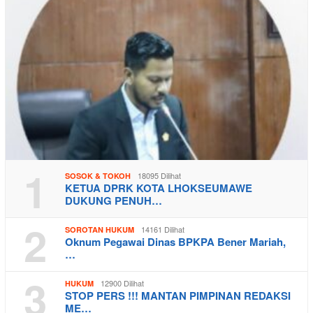
1
18095 Dilihat
SOSOK & TOKOH
KETUA DPRK KOTA LHOKSEUMAWE
DUKUNG PENUH…
2
14161 Dilihat
SOROTAN HUKUM
Oknum Pegawai Dinas BPKPA Bener Mariah,
…
3
12900 Dilihat
HUKUM
STOP PERS !!! MANTAN PIMPINAN REDAKSI
ME…