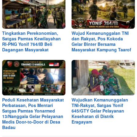
Tingkatkan Perekonomian,
Wujud Kemanunggalan TNI
Satgas Pamtas Kewilayahan
dan Rakyat, Pos Kokoda
RI-PNG Yonif 764/IB Beli
Gelar Binter Bersama
Dagangan Masyarakat
Masyarakat Kampung Taarof
Peduli Kesehatan Masyarakat
Wujudkan Kemanunggalan
Perbatasan, Pos Mentari
TNI-Rakyat, Satgas Yonif
Satgas Pamtas Yonarmed
645/GTY Gelar Pelayanan
13/Nanggala Gelar Pelayanan
Kesehatan di Distrik
Medis Door-to-Door di Desa
Eragayam
Badau