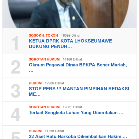
1
18099 Dilihat
SOSOK & TOKOH
KETUA DPRK KOTA LHOKSEUMAWE
DUKUNG PENUH…
2
14166 Dilihat
SOROTAN HUKUM
Oknum Pegawai Dinas BPKPA Bener Mariah,
…
3
12906 Dilihat
HUKUM
STOP PERS !!! MANTAN PIMPINAN REDAKSI
ME…
4
12881 Dilihat
SOROTAN HUKUM
Terkait Sengketa Lahan Yang Diberitakan …
5
11758 Dilihat
HUKUM
22 Aset Ratu Narkoba Dikembalikan Hakim,…