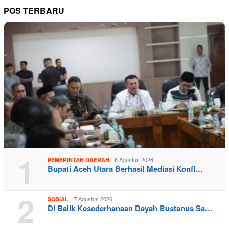
POS TERBARU
1
8 Agustus 2026
PEMERINTAH DAERAH
Bupati Aceh Utara Berhasil Mediasi Konfl…
2
7 Agustus 2026
SOSIAL
Di Balik Kesederhanaan Dayah Bustanus Sa…