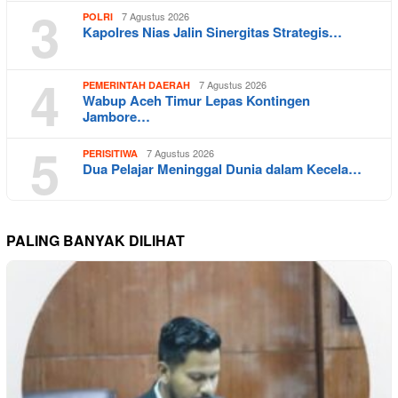
3
7 Agustus 2026
POLRI
Kapolres Nias Jalin Sinergitas Strategis…
4
7 Agustus 2026
PEMERINTAH DAERAH
Wabup Aceh Timur Lepas Kontingen
Jambore…
5
7 Agustus 2026
PERISITIWA
Dua Pelajar Meninggal Dunia dalam Kecela…
PALING BANYAK DILIHAT