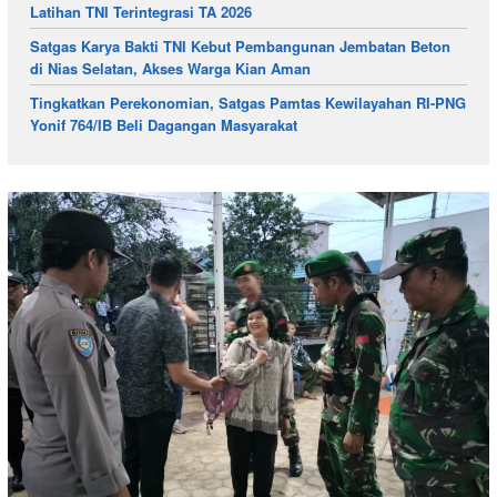
Latihan TNI Terintegrasi TA 2026
Satgas Karya Bakti TNI Kebut Pembangunan Jembatan Beton
di Nias Selatan, Akses Warga Kian Aman
Tingkatkan Perekonomian, Satgas Pamtas Kewilayahan RI-PNG
Yonif 764/IB Beli Dagangan Masyarakat