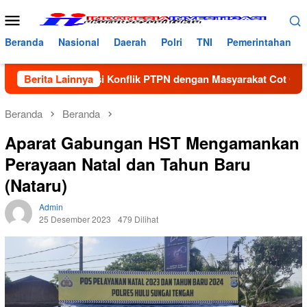
Loncat
Menu
ke
Mobile
konten
Beranda
Nasional
Daerah
Polri
TNI
Pemerintahan
diasi Konflik PTPN dengan Masyarakat Cot Girek, Warga Sampai
Berita Lainnya
Beranda
Beranda
Aparat Gabungan HST Mengamankan
Perayaan Natal dan Tahun Baru
(Nataru)
Admin
25 Desember 2023
479 Dilihat