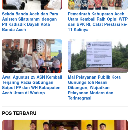
Sekda Banda Aceh dan Para
Pemerintah Kabupaten Aceh
Asisten Silaturahmi dengan
Utara Kembali Raih Opini WTP
Plt Kadisdik Dayah Kota
dari BPK RI, Catat Prestasi ke-
Banda Aceh
11 Kalinya
Awal Agustus 25 ASN Kembali
Mal Pelayanan Publik Kota
Terjaring Razia Gabungan
Gunungsitoli Resmi
Satpol PP dan WH Kabupaten
Dibangun, Wujudkan
Aceh Utara di Warkop
Pelayanan Modern dan
Terintegrasi
POS TERBARU