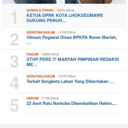
1
18094 Dilihat
SOSOK & TOKOH
KETUA DPRK KOTA LHOKSEUMAWE
DUKUNG PENUH…
2
14159 Dilihat
SOROTAN HUKUM
Oknum Pegawai Dinas BPKPA Bener Mariah,
…
3
12898 Dilihat
HUKUM
STOP PERS !!! MANTAN PIMPINAN REDAKSI
ME…
4
12875 Dilihat
SOROTAN HUKUM
Terkait Sengketa Lahan Yang Diberitakan …
5
11755 Dilihat
HUKUM
22 Aset Ratu Narkoba Dikembalikan Hakim,…