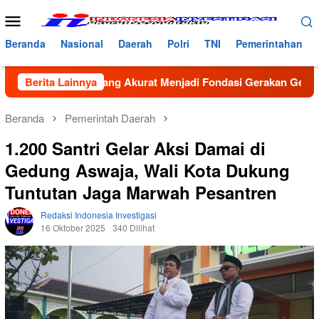
Loncat
Menu
ke
Mobile
konten
Beranda
Nasional
Daerah
Polri
TNI
Pemerintahan
in: Data yang Akurat Menjadi Fondasi Gerakan GenRe di Subul
Berita Lainnya
Beranda
Pemerintah Daerah
1.200 Santri Gelar Aksi Damai di
Gedung Aswaja, Wali Kota Dukung
Tuntutan Jaga Marwah Pesantren
Redaksi Indonesia Investigasi
16 Oktober 2025
340 Dilihat