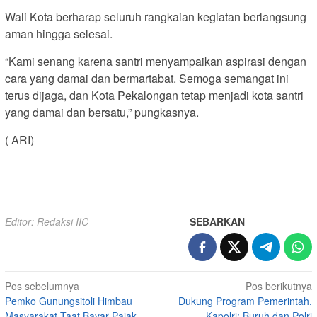
Wali Kota berharap seluruh rangkaian kegiatan berlangsung
aman hingga selesai.
“Kami senang karena santri menyampaikan aspirasi dengan
cara yang damai dan bermartabat. Semoga semangat ini
terus dijaga, dan Kota Pekalongan tetap menjadi kota santri
yang damai dan bersatu,” pungkasnya.
( ARI)
Editor: Redaksi IIC
SEBARKAN
Navigasi
Pos sebelumnya
Pos berikutnya
Pemko Gunungsitoli Himbau
Dukung Program Pemerintah,
pos
Masyarakat Taat Bayar Pajak
Kapolri: Buruh dan Polri