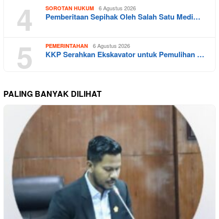
4
6 Agustus 2026
SOROTAN HUKUM
Pemberitaan Sepihak Oleh Salah Satu Medi…
5
6 Agustus 2026
PEMERINTAHAN
KKP Serahkan Ekskavator untuk Pemulihan …
PALING BANYAK DILIHAT