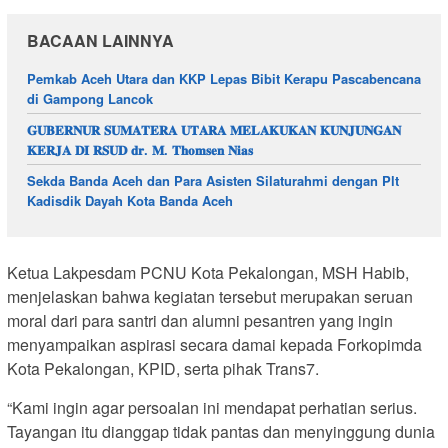
BACAAN LAINNYA
Pemkab Aceh Utara dan KKP Lepas Bibit Kerapu Pascabencana
di Gampong Lancok
𝐆𝐔𝐁𝐄𝐑𝐍𝐔𝐑 𝐒𝐔𝐌𝐀𝐓𝐄𝐑𝐀 𝐔𝐓𝐀𝐑𝐀 𝐌𝐄𝐋𝐀𝐊𝐔𝐊𝐀𝐍 𝐊𝐔𝐍𝐉𝐔𝐍𝐆𝐀𝐍
𝐊𝐄𝐑𝐉𝐀 𝐃𝐈 𝐑𝐒𝐔𝐃 𝐝𝐫. 𝐌. 𝐓𝐡𝐨𝐦𝐬𝐞𝐧 𝐍𝐢𝐚𝐬
Sekda Banda Aceh dan Para Asisten Silaturahmi dengan Plt
Kadisdik Dayah Kota Banda Aceh
Ketua Lakpesdam PCNU Kota Pekalongan, MSH Habib,
menjelaskan bahwa kegiatan tersebut merupakan seruan
moral dari para santri dan alumni pesantren yang ingin
menyampaikan aspirasi secara damai kepada Forkopimda
Kota Pekalongan, KPID, serta pihak Trans7.
“Kami ingin agar persoalan ini mendapat perhatian serius.
Tayangan itu dianggap tidak pantas dan menyinggung dunia