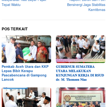
Tepat Waktu
Bersinergi Jaga Stabilitas
Kamtibmas
POS TERKAIT
Pemkab Aceh Utara dan KKP
𝐆𝐔𝐁𝐄𝐑𝐍𝐔𝐑 𝐒𝐔𝐌𝐀𝐓𝐄𝐑𝐀
Lepas Bibit Kerapu
𝐔𝐓𝐀𝐑𝐀 𝐌𝐄𝐋𝐀𝐊𝐔𝐊𝐀𝐍
Pascabencana di Gampong
𝐊𝐔𝐍𝐉𝐔𝐍𝐆𝐀𝐍 𝐊𝐄𝐑𝐉𝐀 𝐃𝐈 𝐑𝐒𝐔𝐃
Lancok
𝐝𝐫. 𝐌. 𝐓𝐡𝐨𝐦𝐬𝐞𝐧 𝐍𝐢𝐚𝐬