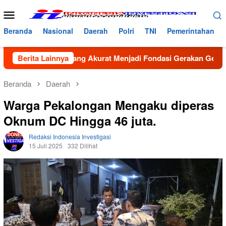
Loncat
Menu
ke
Mobile
konten
Beranda
Nasional
Daerah
Polri
TNI
Pemerintahan
in: Data yang Akurat Menjadi Fondasi Gerakan GenRe di Subul
Berita Lainnya
Beranda
Daerah
Warga Pekalongan Mengaku diperas
Oknum DC Hingga 46 juta.
Redaksi Indonesia Investigasi
15 Juli 2025
332 Dilihat