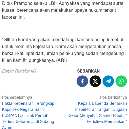
Didik Pramono selaku LBH Adhyaksa yang mendapat surat
kuasa, berencana akan melakukan upaya hukum terkait
laporan ini.
“Giliran kami yang akan mendatangi kantor leasing tersebut
untuk meminta kejelasan. Kami akan mengerahkan massa,
berkali-kali lipat dari jumlah pelaku yang sudah mengepung
klien kami!!”, pungkasnya. (ARI)
Editor: Redaksi IIC
SEBARKAN
Navigasi
Pos sebelumnya
Pos berikutnya
Fakta Kebenaran Terungkap
Kepala Bapenda Benarkan
pos
Kapolsek Negara Batin
Inspektorat Tangani Dugaan
LUSYANTO Tidak Pernah
Setor Menyetor, Slamet Riadi : ”
Terima Setoran Judi Sabung
Peristiwa Memalukan”
Ayam