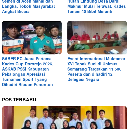
Semen di Aceh Mahal dan
Hutan Lindung Desa Darul
Langka, Tokoh Masyarakat
Makmur Mulai Terawat, Kades
Angkat Bicara
Tanam 40 Bibit Meranti
SABER FC Juara Pertama
Event International Muktamar
Kades Cup Dororejo 2026,
XVI Tapak Suci di Unimus
ASKAB PSSI Kabupaten
Semarang Targetkan 11.500
Pekalongan Apresiasi
Peserta dan dihadiri 12
Turnamen Sportif yang
Delegasi Negara
Dihadiri Ribuan Penonton
POS TERBARU