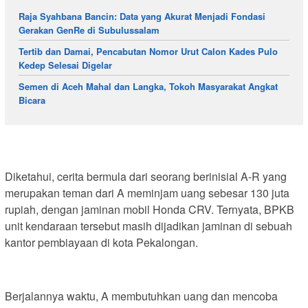
Raja Syahbana Bancin: Data yang Akurat Menjadi Fondasi
Gerakan GenRe di Subulussalam
Tertib dan Damai, Pencabutan Nomor Urut Calon Kades Pulo
Kedep Selesai Digelar
Semen di Aceh Mahal dan Langka, Tokoh Masyarakat Angkat
Bicara
Diketahui, cerita bermula dari seorang berinisial A-R yang
merupakan teman dari A meminjam uang sebesar 130 juta
rupiah, dengan jaminan mobil Honda CRV. Ternyata, BPKB
unit kendaraan tersebut masih dijadikan jaminan di sebuah
kantor pembiayaan di kota Pekalongan.
Berjalannya waktu, A membutuhkan uang dan mencoba