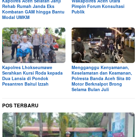
Kapolres Aceh Selatan Janji
Wakapolres Aceh Utara
Rehab Rumah Janda Eks
Pimpin Forum Konsultasi
Kombatan GAM hingga Bantu
Publik
Modal UMKM
Kapolres Lhokseumawe
Mengganggu Kenyamanan,
Serahkan Kursi Roda kepada
Keselamatan dan Keamanan,
Dua Lansia di Pondok
Polresta Banda Aceh Sita 80
Pesantren Baitul Izzah
Motor Berknalpot Brong
Selama Bulan Juli
POS TERBARU