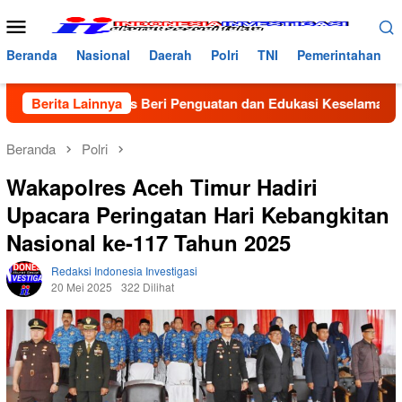
Loncat
Menu
ke
Mobile
konten
Beranda
Nasional
Daerah
Polri
TNI
Pemerintahan
, Satlantas Beri Penguatan dan Edukasi Keselamatan di MAN 2 A
Berita Lainnya
Beranda
Polri
Wakapolres Aceh Timur Hadiri
Upacara Peringatan Hari Kebangkitan
Nasional ke-117 Tahun 2025
Redaksi Indonesia Investigasi
20 Mei 2025
322 Dilihat