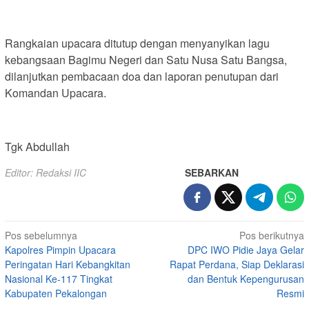
Rangkaian upacara ditutup dengan menyanyikan lagu
kebangsaan Bagimu Negeri dan Satu Nusa Satu Bangsa,
dilanjutkan pembacaan doa dan laporan penutupan dari
Komandan Upacara.
Tgk Abdullah
Editor: Redaksi IIC
SEBARKAN
Navigasi
Pos sebelumnya
Pos berikutnya
Kapolres Pimpin Upacara
DPC IWO Pidie Jaya Gelar
pos
Peringatan Hari Kebangkitan
Rapat Perdana, Siap Deklarasi
Nasional Ke-117 Tingkat
dan Bentuk Kepengurusan
Kabupaten Pekalongan
Resmi