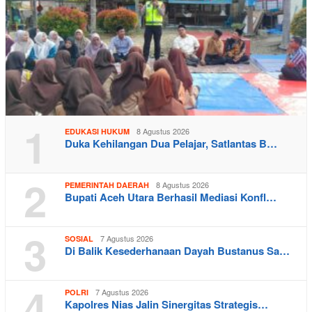
1
8 Agustus 2026
EDUKASI HUKUM
Duka Kehilangan Dua Pelajar, Satlantas B…
2
8 Agustus 2026
PEMERINTAH DAERAH
Bupati Aceh Utara Berhasil Mediasi Konfl…
3
7 Agustus 2026
SOSIAL
Di Balik Kesederhanaan Dayah Bustanus Sa…
4
7 Agustus 2026
POLRI
Kapolres Nias Jalin Sinergitas Strategis…