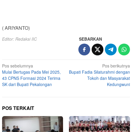
( ARIYANTO)
Editor: Redaksi IIC
SEBARKAN
Navigasi
Pos sebelumnya
Pos berikutnya
Mulai Bertugas Pada Mei 2025,
Bupati Fadia Silaturahmi dengan
pos
43 CPNS Formasi 2024 Terima
Tokoh dan Masyarakat
SK dari Bupati Pekalongan
Kedungwuni
POS TERKAIT