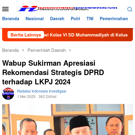
Loncat
Menu
ke
Mobile
konten
Beranda
Nasional
Daerah
Polri
TNI
Pemerintahan
ang Siswi Kelas VI SD Muhammadiyah di Keluarkan Dari Sekol
Berita Lainnya
Beranda
Pemerintah Daerah
Wabup Sukirman Apresiasi
Rekomendasi Strategis DPRD
terhadap LKPJ 2024
Redaksi Indonesia Investigasi
1 Mei 2025
362 Dilihat