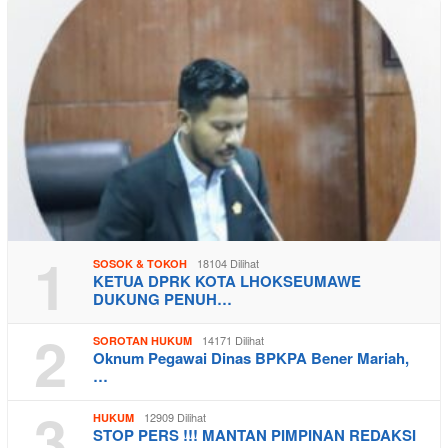
1
18104 Dilihat
SOSOK & TOKOH
KETUA DPRK KOTA LHOKSEUMAWE
DUKUNG PENUH…
2
14171 Dilihat
SOROTAN HUKUM
Oknum Pegawai Dinas BPKPA Bener Mariah,
…
3
12909 Dilihat
HUKUM
STOP PERS !!! MANTAN PIMPINAN REDAKSI