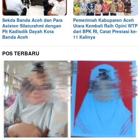
Sekda Banda Aceh dan Para
Pemerintah Kabupaten Aceh
Asisten Silaturahmi dengan
Utara Kembali Raih Opini WTP
Plt Kadisdik Dayah Kota
dari BPK RI, Catat Prestasi ke-
Banda Aceh
11 Kalinya
POS TERBARU