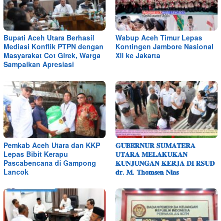
Bupati Aceh Utara Berhasil
Wabup Aceh Timur Lepas
Mediasi Konflik PTPN dengan
Kontingen Jambore Nasional
Masyarakat Cot Girek, Warga
XII ke Jakarta
Sampaikan Apresiasi
Pemkab Aceh Utara dan KKP
𝐆𝐔𝐁𝐄𝐑𝐍𝐔𝐑 𝐒𝐔𝐌𝐀𝐓𝐄𝐑𝐀
Lepas Bibit Kerapu
𝐔𝐓𝐀𝐑𝐀 𝐌𝐄𝐋𝐀𝐊𝐔𝐊𝐀𝐍
Pascabencana di Gampong
𝐊𝐔𝐍𝐉𝐔𝐍𝐆𝐀𝐍 𝐊𝐄𝐑𝐉𝐀 𝐃𝐈 𝐑𝐒𝐔𝐃
Lancok
𝐝𝐫. 𝐌. 𝐓𝐡𝐨𝐦𝐬𝐞𝐧 𝐍𝐢𝐚𝐬