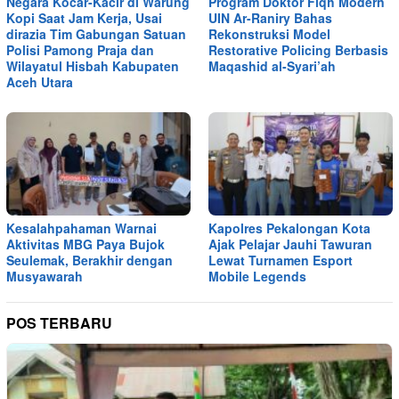
Negara Kocar-Kacir di Warung
Program Doktor Fiqh Modern
Kopi Saat Jam Kerja, Usai
UIN Ar-Raniry Bahas
dirazia Tim Gabungan Satuan
Rekonstruksi Model
Polisi Pamong Praja dan
Restorative Policing Berbasis
Wilayatul Hisbah Kabupaten
Maqashid al-Syari’ah
Aceh Utara
Kesalahpahaman Warnai
Kapolres Pekalongan Kota
Aktivitas MBG Paya Bujok
Ajak Pelajar Jauhi Tawuran
Seulemak, Berakhir dengan
Lewat Turnamen Esport
Musyawarah
Mobile Legends
POS TERBARU