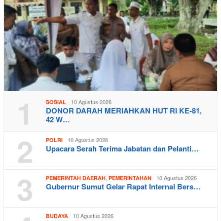
1
10 Agustus 2026
SOSIAL
DONOR DARAH MERIAHKAN HUT RI KE-81,
42 W…
2
10 Agustus 2026
POLRI
Upacara Serah Terima Jabatan dan Pelanti…
3
,
10 Agustus 2026
PEMERINTAH DAERAH
PEMERINTAHAN
Gubernur Sumut Gelar Rapat Internal Bers…
10 Agustus 2026
BUDAYA