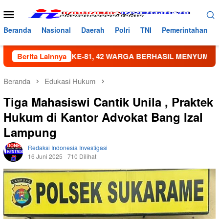
Loncat
Menu
ke
Mobile
konten
Beranda
Nasional
Daerah
Polri
TNI
Pemerintahan
 RI KE-81, 42 WARGA BERHASIL MENYUMBANGKAN DARAH
Berita Lainnya
Beranda
Edukasi Hukum
Tiga Mahasiswi Cantik Unila , Praktek
Hukum di Kantor Advokat Bang Izal
Lampung
Redaksi Indonesia Investigasi
16 Juni 2025
710 Dilihat