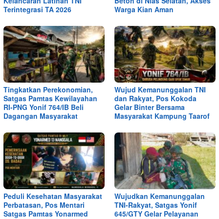
Kelancaran Latihan TNI
Beton di Nias Selatan, Akses
Terintegrasi TA 2026
Warga Kian Aman
Tingkatkan Perekonomian,
Wujud Kemanunggalan TNI
Satgas Pamtas Kewilayahan
dan Rakyat, Pos Kokoda
RI-PNG Yonif 764/IB Beli
Gelar Binter Bersama
Dagangan Masyarakat
Masyarakat Kampung Taarof
Peduli Kesehatan Masyarakat
Wujudkan Kemanunggalan
Perbatasan, Pos Mentari
TNI-Rakyat, Satgas Yonif
Satgas Pamtas Yonarmed
645/GTY Gelar Pelayanan