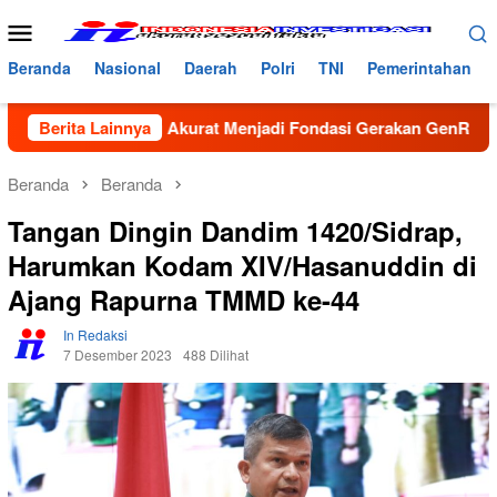
Loncat
Menu
ke
Mobile
konten
Beranda
Nasional
Daerah
Polri
TNI
Pemerintahan
ta yang Akurat Menjadi Fondasi Gerakan GenRe di Subulussala
Berita Lainnya
Beranda
Beranda
Tangan Dingin Dandim 1420/Sidrap,
Harumkan Kodam XIV/Hasanuddin di
Ajang Rapurna TMMD ke-44
In Redaksi
7 Desember 2023
488 Dilihat