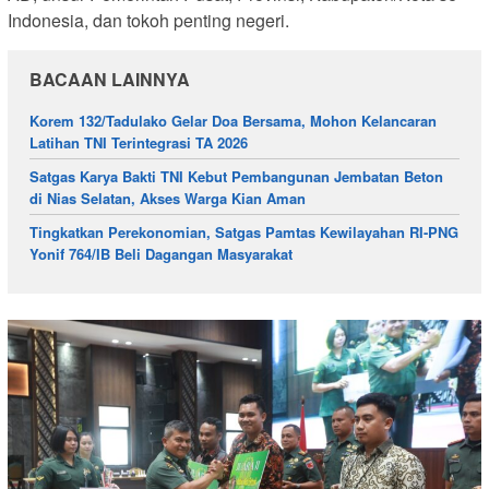
Indonesia, dan tokoh penting negeri.
BACAAN LAINNYA
Korem 132/Tadulako Gelar Doa Bersama, Mohon Kelancaran
Latihan TNI Terintegrasi TA 2026
Satgas Karya Bakti TNI Kebut Pembangunan Jembatan Beton
di Nias Selatan, Akses Warga Kian Aman
Tingkatkan Perekonomian, Satgas Pamtas Kewilayahan RI-PNG
Yonif 764/IB Beli Dagangan Masyarakat