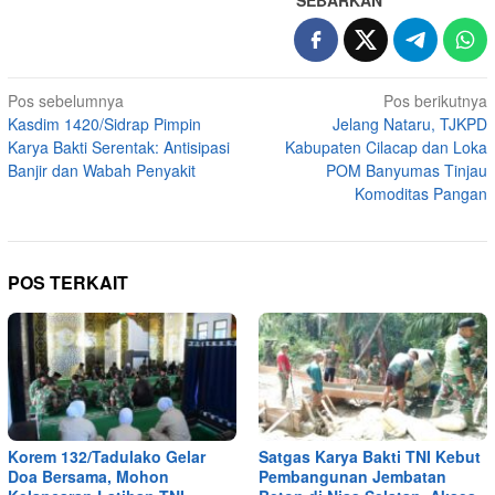
SEBARKAN
Navigasi
Pos sebelumnya
Pos berikutnya
Kasdim 1420/Sidrap Pimpin
Jelang Nataru, TJKPD
pos
Karya Bakti Serentak: Antisipasi
Kabupaten Cilacap dan Loka
Banjir dan Wabah Penyakit
POM Banyumas Tinjau
Komoditas Pangan
POS TERKAIT
Korem 132/Tadulako Gelar
Satgas Karya Bakti TNI Kebut
Doa Bersama, Mohon
Pembangunan Jembatan