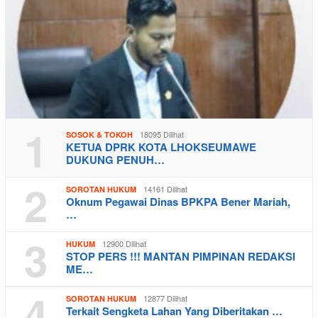
1
18095 Dilihat
SOSOK & TOKOH
KETUA DPRK KOTA LHOKSEUMAWE
DUKUNG PENUH…
2
14161 Dilihat
SOROTAN HUKUM
Oknum Pegawai Dinas BPKPA Bener Mariah,
…
3
12900 Dilihat
HUKUM
STOP PERS !!! MANTAN PIMPINAN REDAKSI
ME…
4
12877 Dilihat
SOROTAN HUKUM
Terkait Sengketa Lahan Yang Diberitakan …