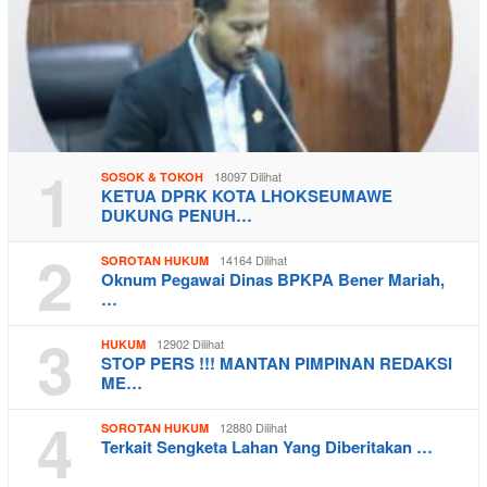
1
18097 Dilihat
SOSOK & TOKOH
KETUA DPRK KOTA LHOKSEUMAWE
DUKUNG PENUH…
2
14164 Dilihat
SOROTAN HUKUM
Oknum Pegawai Dinas BPKPA Bener Mariah,
…
3
12902 Dilihat
HUKUM
STOP PERS !!! MANTAN PIMPINAN REDAKSI
ME…
4
12880 Dilihat
SOROTAN HUKUM
Terkait Sengketa Lahan Yang Diberitakan …