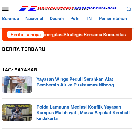
Loncat
Menu
ke
Mobile
konten
Beranda
Nasional
Daerah
Polri
TNI
Pemerintahan
res Nias Jalin Sinergitas Strategis Bersama Komunitas Pengem
Berita Lainnya
BERITA TERBARU
TAG:
YAYASAN
Yayasan Wings Peduli Serahkan Alat
Pembersih Air ke Puskesmas Nibong
Polda Lampung Mediasi Konflik Yayasan
Kampus Malahayati, Massa Sepakat Kembali
ke Jakarta