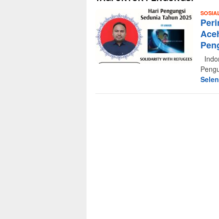
SOSIA
Peri
Aceh
Pen
Indon
Pengu
Sele