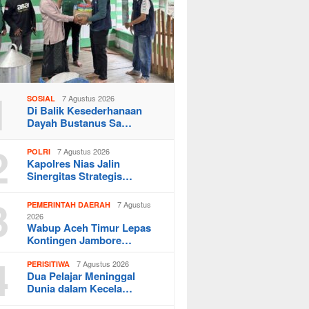
1
7 Agustus 2026
SOSIAL
Di Balik Kesederhanaan
Dayah Bustanus Sa…
2
7 Agustus 2026
POLRI
Kapolres Nias Jalin
Sinergitas Strategis…
3
7 Agustus
PEMERINTAH DAERAH
2026
Wabup Aceh Timur Lepas
Kontingen Jambore…
4
7 Agustus 2026
PERISITIWA
Dua Pelajar Meninggal
Dunia dalam Kecela…