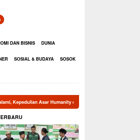
n
OMI DAN BISNIS
DUNIA
INER
SOSIAL & BUDAYA
SOSOK
epedulian Asar Humanity dan Mahasiswa KPM Unsam Hadir Meng
TERBARU