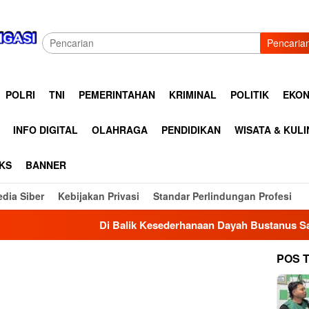
Pencaria
POLRI
TNI
PEMERINTAHAN
KRIMINAL
POLITIK
EKON
INFO DIGITAL
OLAHRAGA
PENDIDIKAN
WISATA & KUL
KS
BANNER
dia Siber
Kebijakan Privasi
Standar Perlindungan Profesi
Di Balik Kesederhanaan Dayah Bustanus Salami, K
POS 