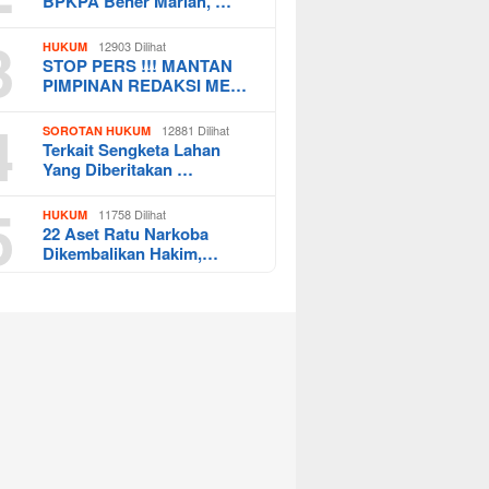
BPKPA Bener Mariah, …
3
12903 Dilihat
HUKUM
STOP PERS !!! MANTAN
PIMPINAN REDAKSI ME…
4
12881 Dilihat
SOROTAN HUKUM
Terkait Sengketa Lahan
Yang Diberitakan …
5
11758 Dilihat
HUKUM
22 Aset Ratu Narkoba
Dikembalikan Hakim,…