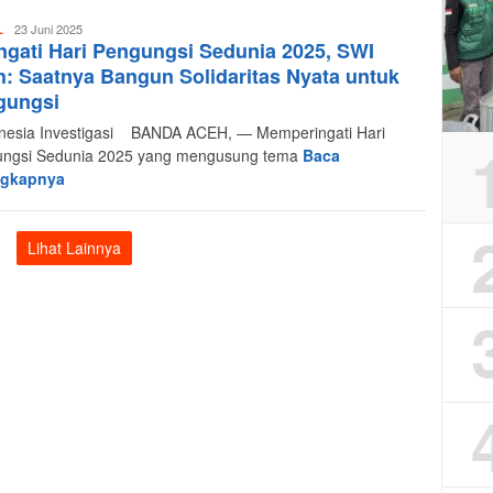
Redaksi
23 Juni 2025
L
ngati Hari Pengungsi Sedunia 2025, SWI
Indonesia
Investigasi
: Saatnya Bangun Solidaritas Nyata untuk
gungsi
esia Investigasi BANDA ACEH, — Memperingati Hari
ngsi Sedunia 2025 yang mengusung tema
Baca
ngkapnya
Lihat Lainnya