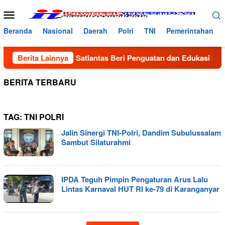
Loncat
Menu
ke
Mobile
konten
Beranda
Nasional
Daerah
Polri
TNI
Pemerintahan
an Dua Pelajar, Satlantas Beri Penguatan dan Edukasi Keselam
Berita Lainnya
BERITA TERBARU
TAG:
TNI POLRI
Jalin Sinergi TNI-Polri, Dandim Subulussalam
Sambut Silaturahmi
IPDA Teguh Pimpin Pengaturan Arus Lalu
Lintas Karnaval HUT RI ke-79 di Karanganyar