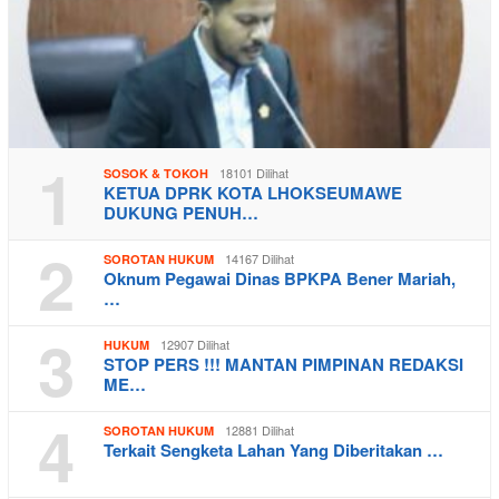
1
18101 Dilihat
SOSOK & TOKOH
KETUA DPRK KOTA LHOKSEUMAWE
DUKUNG PENUH…
2
14167 Dilihat
SOROTAN HUKUM
Oknum Pegawai Dinas BPKPA Bener Mariah,
…
3
12907 Dilihat
HUKUM
STOP PERS !!! MANTAN PIMPINAN REDAKSI
ME…
4
12881 Dilihat
SOROTAN HUKUM
Terkait Sengketa Lahan Yang Diberitakan …