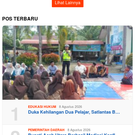
Lihat Lainnya
POS TERBARU
1
8 Agustus 2026
EDUKASI HUKUM
Duka Kehilangan Dua Pelajar, Satlantas B…
8 Agustus 2026
PEMERINTAH DAERAH
Bupati Aceh Utara Berhasil Mediasi Konfl…