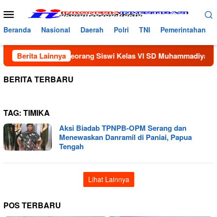
Loncat
Menu
ke
Mobile
konten
Beranda
Nasional
Daerah
Polri
TNI
Pemerintahan
HP Temannya, Seorang Siswi Kelas VI SD Muhammadiyah di Kelu
Berita Lainnya
BERITA TERBARU
TAG:
TIMIKA
Aksi Biadab TPNPB-OPM Serang dan
Menewaskan Danramil di Paniai, Papua
Tengah
Lihat Lainnya
POS TERBARU