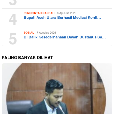
4
8 Agustus 2026
PEMERINTAH DAERAH
Bupati Aceh Utara Berhasil Mediasi Konfl…
5
7 Agustus 2026
SOSIAL
Di Balik Kesederhanaan Dayah Bustanus Sa…
PALING BANYAK DILIHAT