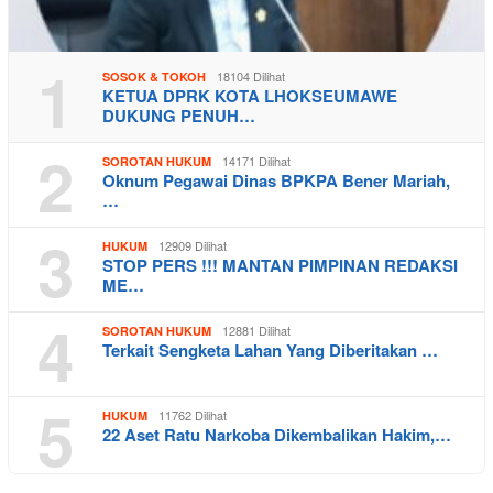
1
18104 Dilihat
SOSOK & TOKOH
KETUA DPRK KOTA LHOKSEUMAWE
DUKUNG PENUH…
2
14171 Dilihat
SOROTAN HUKUM
Oknum Pegawai Dinas BPKPA Bener Mariah,
…
3
12909 Dilihat
HUKUM
STOP PERS !!! MANTAN PIMPINAN REDAKSI
ME…
4
12881 Dilihat
SOROTAN HUKUM
Terkait Sengketa Lahan Yang Diberitakan …
5
11762 Dilihat
HUKUM
22 Aset Ratu Narkoba Dikembalikan Hakim,…