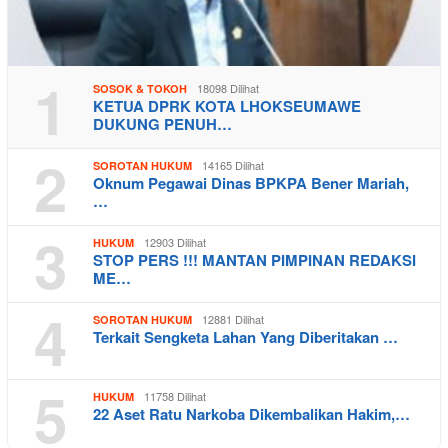
1
18098 Dilihat
SOSOK & TOKOH
KETUA DPRK KOTA LHOKSEUMAWE
DUKUNG PENUH…
2
14165 Dilihat
SOROTAN HUKUM
Oknum Pegawai Dinas BPKPA Bener Mariah,
…
3
12903 Dilihat
HUKUM
STOP PERS !!! MANTAN PIMPINAN REDAKSI
ME…
4
12881 Dilihat
SOROTAN HUKUM
Terkait Sengketa Lahan Yang Diberitakan …
5
11758 Dilihat
HUKUM
22 Aset Ratu Narkoba Dikembalikan Hakim,…