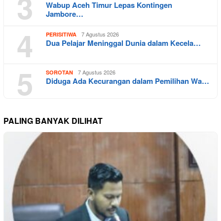
3
Wabup Aceh Timur Lepas Kontingen
Jambore…
4
7 Agustus 2026
PERISITIWA
Dua Pelajar Meninggal Dunia dalam Kecela…
5
7 Agustus 2026
SOROTAN
Diduga Ada Kecurangan dalam Pemilihan Wa…
PALING BANYAK DILIHAT