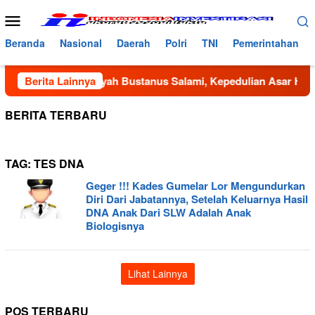
Loncat
Menu
ke
Mobile
konten
Beranda
Nasional
Daerah
Polri
TNI
Pemerintahan
sederhanaan Dayah Bustanus Salami, Kepedulian Asar Humani
Berita Lainnya
BERITA TERBARU
TAG:
TES DNA
Geger !!! Kades Gumelar Lor Mengundurkan
Diri Dari Jabatannya, Setelah Keluarnya Hasil
DNA Anak Dari SLW Adalah Anak
Biologisnya
Lihat Lainnya
POS TERBARU