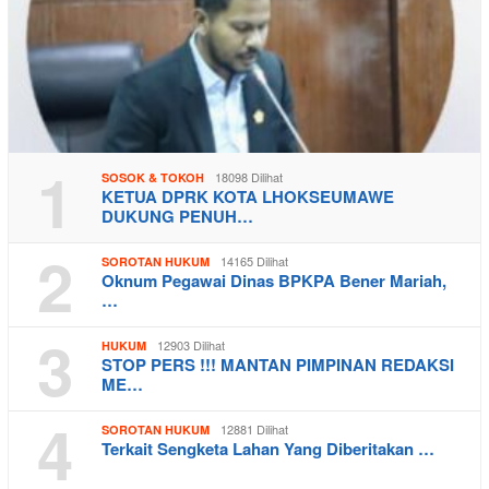
1
18098 Dilihat
SOSOK & TOKOH
KETUA DPRK KOTA LHOKSEUMAWE
DUKUNG PENUH…
2
14165 Dilihat
SOROTAN HUKUM
Oknum Pegawai Dinas BPKPA Bener Mariah,
…
3
12903 Dilihat
HUKUM
STOP PERS !!! MANTAN PIMPINAN REDAKSI
ME…
4
12881 Dilihat
SOROTAN HUKUM
Terkait Sengketa Lahan Yang Diberitakan …