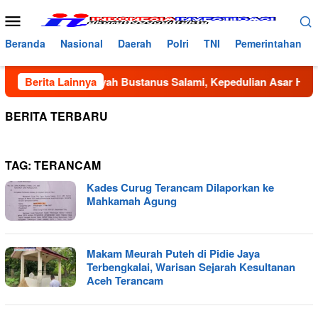
Loncat
Menu
ke
Mobile
konten
Beranda
Nasional
Daerah
Polri
TNI
Pemerintahan
sederhanaan Dayah Bustanus Salami, Kepedulian Asar Humanit
Berita Lainnya
BERITA TERBARU
TAG:
TERANCAM
Kades Curug Terancam Dilaporkan ke
Mahkamah Agung
Makam Meurah Puteh di Pidie Jaya
Terbengkalai, Warisan Sejarah Kesultanan
Aceh Terancam