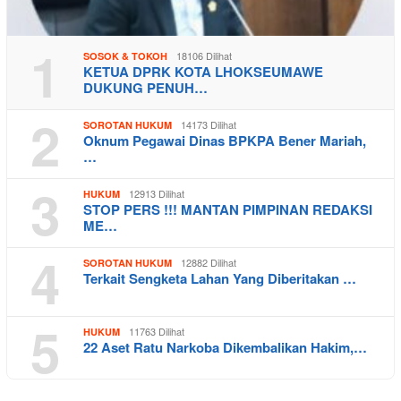
1
18106 Dilihat
SOSOK & TOKOH
KETUA DPRK KOTA LHOKSEUMAWE
DUKUNG PENUH…
2
14173 Dilihat
SOROTAN HUKUM
Oknum Pegawai Dinas BPKPA Bener Mariah,
…
3
12913 Dilihat
HUKUM
STOP PERS !!! MANTAN PIMPINAN REDAKSI
ME…
4
12882 Dilihat
SOROTAN HUKUM
Terkait Sengketa Lahan Yang Diberitakan …
5
11763 Dilihat
HUKUM
22 Aset Ratu Narkoba Dikembalikan Hakim,…