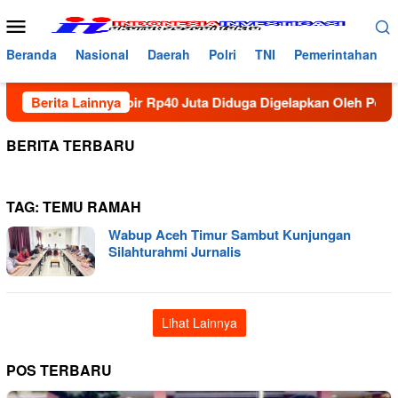
Loncat
Menu
ke
Mobile
konten
Beranda
Nasional
Daerah
Polri
TNI
Pemerintahan
66 Kotak Hampir Rp40 Juta Diduga Digelapkan Oleh Pengusaha 
Berita Lainnya
BERITA TERBARU
TAG:
TEMU RAMAH
Wabup Aceh Timur Sambut Kunjungan
Silahturahmi Jurnalis
Lihat Lainnya
POS TERBARU