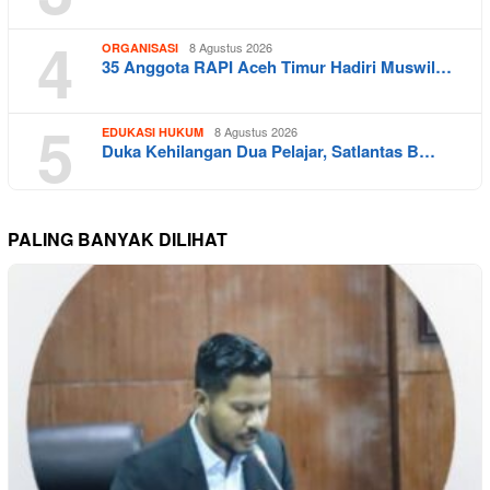
4
8 Agustus 2026
ORGANISASI
35 Anggota RAPI Aceh Timur Hadiri Muswil…
5
8 Agustus 2026
EDUKASI HUKUM
Duka Kehilangan Dua Pelajar, Satlantas B…
PALING BANYAK DILIHAT