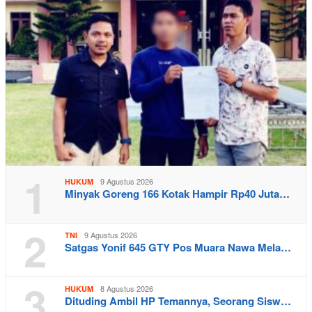
1
9 Agustus 2026
HUKUM
Minyak Goreng 166 Kotak Hampir Rp40 Juta…
2
9 Agustus 2026
TNI
Satgas Yonif 645 GTY Pos Muara Nawa Mela…
3
8 Agustus 2026
HUKUM
Dituding Ambil HP Temannya, Seorang Sisw…