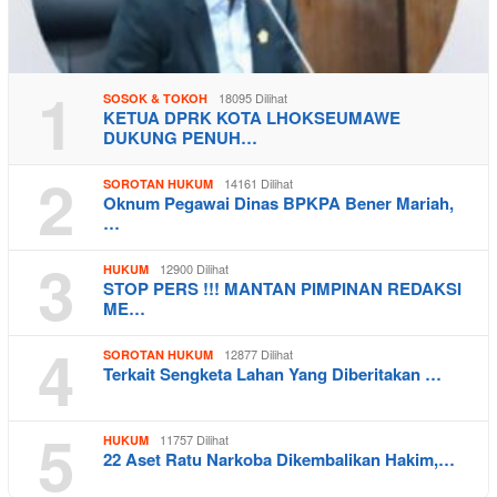
1
18095 Dilihat
SOSOK & TOKOH
KETUA DPRK KOTA LHOKSEUMAWE
DUKUNG PENUH…
2
14161 Dilihat
SOROTAN HUKUM
Oknum Pegawai Dinas BPKPA Bener Mariah,
…
3
12900 Dilihat
HUKUM
STOP PERS !!! MANTAN PIMPINAN REDAKSI
ME…
4
12877 Dilihat
SOROTAN HUKUM
Terkait Sengketa Lahan Yang Diberitakan …
5
11757 Dilihat
HUKUM
22 Aset Ratu Narkoba Dikembalikan Hakim,…