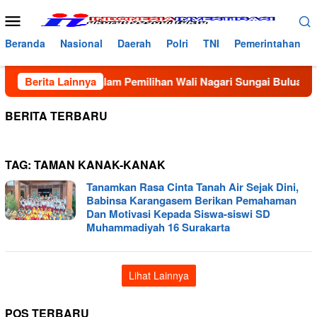
Loncat
Menu
ke
Mobile
konten
Beranda
Nasional
Daerah
Polri
TNI
Pemerintahan
Kecurangan dalam Pemilihan Wali Nagari Sungai Buluah Selata
Berita Lainnya
BERITA TERBARU
TAG:
TAMAN KANAK-KANAK
Tanamkan Rasa Cinta Tanah Air Sejak Dini,
Babinsa Karangasem Berikan Pemahaman
Dan Motivasi Kepada Siswa-siswi SD
Muhammadiyah 16 Surakarta
Lihat Lainnya
POS TERBARU