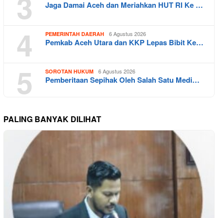
3
Jaga Damai Aceh dan Meriahkan HUT RI Ke …
4
6 Agustus 2026
PEMERINTAH DAERAH
Pemkab Aceh Utara dan KKP Lepas Bibit Ke…
5
6 Agustus 2026
SOROTAN HUKUM
Pemberitaan Sepihak Oleh Salah Satu Medi…
PALING BANYAK DILIHAT