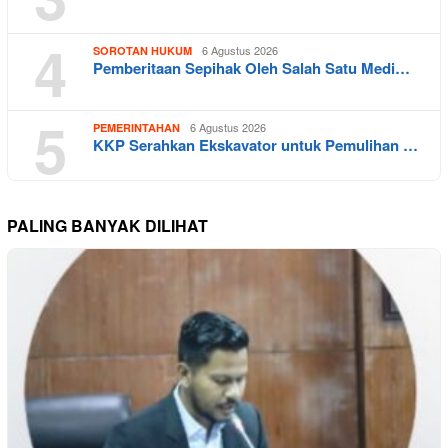
4
6 Agustus 2026
SOROTAN HUKUM
Pemberitaan Sepihak Oleh Salah Satu Medi…
5
6 Agustus 2026
PEMERINTAHAN
KKP Serahkan Ekskavator untuk Pemulihan …
PALING BANYAK DILIHAT