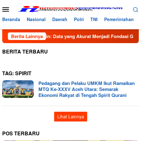
Loncat
Menu
ke
Mobile
konten
Beranda
Nasional
Daerah
Polri
TNI
Pemerintahan
 Syahbana Bancin: Data yang Akurat Menjadi Fondasi Gerakan 
Berita Lainnya
BERITA TERBARU
TAG:
SPIRIT
Pedagang dan Pelaku UMKM Ikut Ramaikan
MTQ Ke-XXXV Aceh Utara: Semarak
Ekonomi Rakyat di Tengah Spirit Qurani
Lihat Lainnya
POS TERBARU