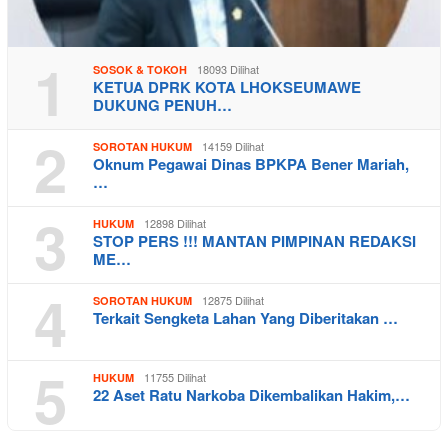
1
18093 Dilihat
SOSOK & TOKOH
KETUA DPRK KOTA LHOKSEUMAWE
DUKUNG PENUH…
2
14159 Dilihat
SOROTAN HUKUM
Oknum Pegawai Dinas BPKPA Bener Mariah,
…
3
12898 Dilihat
HUKUM
STOP PERS !!! MANTAN PIMPINAN REDAKSI
ME…
4
12875 Dilihat
SOROTAN HUKUM
Terkait Sengketa Lahan Yang Diberitakan …
5
11755 Dilihat
HUKUM
22 Aset Ratu Narkoba Dikembalikan Hakim,…