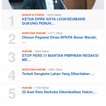
1
18104 Dilihat
SOSOK & TOKOH
KETUA DPRK KOTA LHOKSEUMAWE
DUKUNG PENUH…
2
14171 Dilihat
SOROTAN HUKUM
Oknum Pegawai Dinas BPKPA Bener Mariah,
…
3
12909 Dilihat
HUKUM
STOP PERS !!! MANTAN PIMPINAN REDAKSI
ME…
4
12881 Dilihat
SOROTAN HUKUM
Terkait Sengketa Lahan Yang Diberitakan …
5
11763 Dilihat
HUKUM
22 Aset Ratu Narkoba Dikembalikan Hakim,…