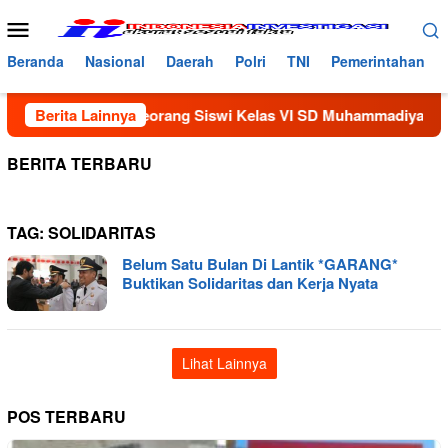
Loncat
Menu
ke
Mobile
konten
Beranda
Nasional
Daerah
Polri
TNI
Pemerintahan
HP Temannya, Seorang Siswi Kelas VI SD Muhammadiyah di Kelu
Berita Lainnya
BERITA TERBARU
TAG:
SOLIDARITAS
Belum Satu Bulan Di Lantik *GARANG*
Buktikan Solidaritas dan Kerja Nyata
Lihat Lainnya
POS TERBARU