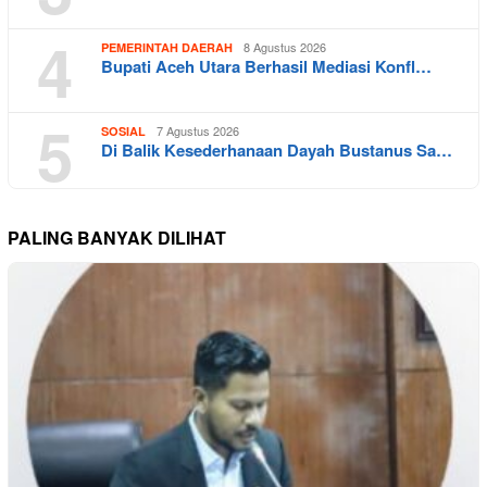
4
8 Agustus 2026
PEMERINTAH DAERAH
Bupati Aceh Utara Berhasil Mediasi Konfl…
5
7 Agustus 2026
SOSIAL
Di Balik Kesederhanaan Dayah Bustanus Sa…
PALING BANYAK DILIHAT