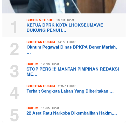
1
18093 Dilihat
SOSOK & TOKOH
KETUA DPRK KOTA LHOKSEUMAWE
DUKUNG PENUH…
2
14159 Dilihat
SOROTAN HUKUM
Oknum Pegawai Dinas BPKPA Bener Mariah,
…
3
12898 Dilihat
HUKUM
STOP PERS !!! MANTAN PIMPINAN REDAKSI
ME…
4
12875 Dilihat
SOROTAN HUKUM
Terkait Sengketa Lahan Yang Diberitakan …
5
11755 Dilihat
HUKUM
22 Aset Ratu Narkoba Dikembalikan Hakim,…