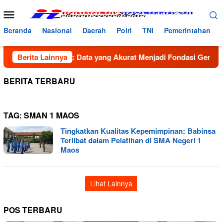
Loncat
Menu
ke
Mobile
konten
Beranda
Nasional
Daerah
Polri
TNI
Pemerintahan
Syahbana Bancin: Data yang Akurat Menjadi Fondasi Gerakan G
Berita Lainnya
BERITA TERBARU
TAG:
SMAN 1 MAOS
Tingkatkan Kualitas Kepemimpinan: Babinsa
Terlibat dalam Pelatihan di SMA Negeri 1
Maos
Lihat Lainnya
POS TERBARU