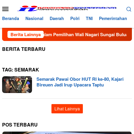
Loncat
Menu
ke
Mobile
konten
Beranda
Nasional
Daerah
Polri
TNI
Pemerintahan
 Kecurangan dalam Pemilihan Wali Nagari Sungai Buluah Selata
Berita Lainnya
BERITA TERBARU
TAG:
SEMARAK
Semarak Pawai Obor HUT RI ke-80, Kajari
Bireuen Jadi Irup Upacara Taptu
Lihat Lainnya
POS TERBARU