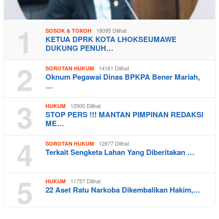
1
18095 Dilihat
SOSOK & TOKOH
KETUA DPRK KOTA LHOKSEUMAWE
DUKUNG PENUH…
2
14161 Dilihat
SOROTAN HUKUM
Oknum Pegawai Dinas BPKPA Bener Mariah,
…
3
12900 Dilihat
HUKUM
STOP PERS !!! MANTAN PIMPINAN REDAKSI
ME…
4
12877 Dilihat
SOROTAN HUKUM
Terkait Sengketa Lahan Yang Diberitakan …
5
11757 Dilihat
HUKUM
22 Aset Ratu Narkoba Dikembalikan Hakim,…