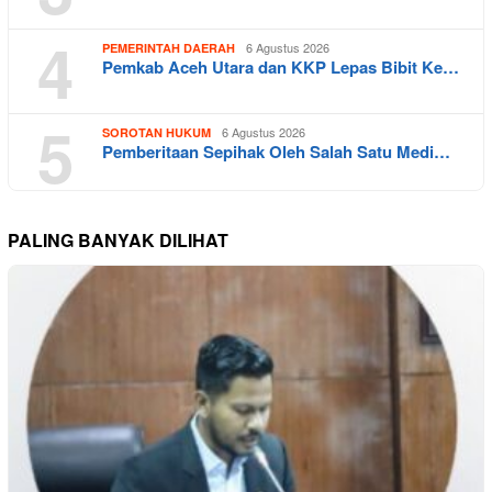
4
6 Agustus 2026
PEMERINTAH DAERAH
Pemkab Aceh Utara dan KKP Lepas Bibit Ke…
5
6 Agustus 2026
SOROTAN HUKUM
Pemberitaan Sepihak Oleh Salah Satu Medi…
PALING BANYAK DILIHAT