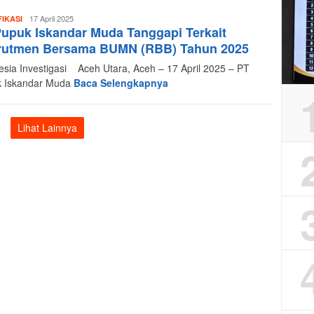
Redaksi
17 April 2025
FIKASI
upuk Iskandar Muda Tanggapi Terkait
Indonesia
Investigasi
rutmen Bersama BUMN (RBB) Tahun 2025
esia Investigasi Aceh Utara, Aceh – 17 April 2025 – PT
 Iskandar Muda
Baca Selengkapnya
Lihat Lainnya