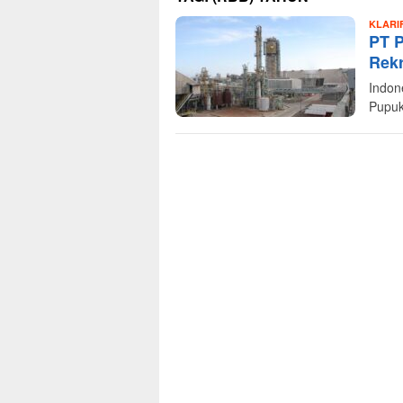
KLARI
PT P
Rek
Indon
Pupuk