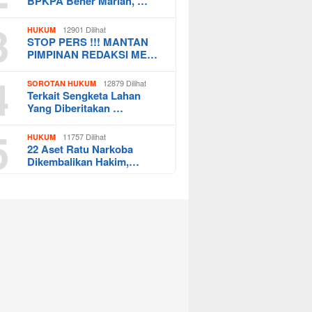
BPKPA Bener Mariah, …
3
12901 Dilihat
HUKUM
STOP PERS !!! MANTAN
PIMPINAN REDAKSI ME…
4
12879 Dilihat
SOROTAN HUKUM
Terkait Sengketa Lahan
Yang Diberitakan …
5
11757 Dilihat
HUKUM
22 Aset Ratu Narkoba
Dikembalikan Hakim,…