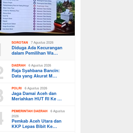
1
7 Agustus 2026
SOROTAN
Diduga Ada Kecurangan
dalam Pemilihan Wa…
2
6 Agustus 2026
DAERAH
Raja Syahbana Bancin:
Data yang Akurat M…
3
6 Agustus 2026
POLRI
Jaga Damai Aceh dan
Meriahkan HUT RI Ke …
4
6 Agustus
PEMERINTAH DAERAH
2026
Pemkab Aceh Utara dan
KKP Lepas Bibit Ke…