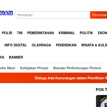
Pencaria
POLRI
TNI
PEMERINTAHAN
KRIMINAL
POLITIK
EKON
INFO DIGITAL
OLAHRAGA
PENDIDIKAN
WISATA & KUL
KS
BANNER
dia Siber
Kebijakan Privasi
Standar Perlindungan Profesi
Diduga Ada Kecurangan dalam Pemilihan Wali Nagari
POS 