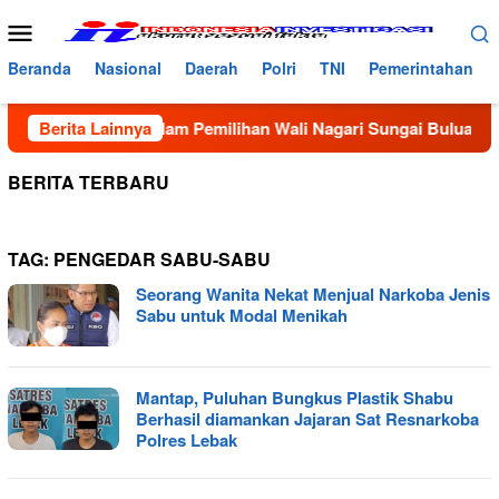
Loncat
Menu
ke
Mobile
konten
Beranda
Nasional
Daerah
Polri
TNI
Pemerintahan
Kecurangan dalam Pemilihan Wali Nagari Sungai Buluah Selatan
Berita Lainnya
BERITA TERBARU
TAG:
PENGEDAR SABU-SABU
Seorang Wanita Nekat Menjual Narkoba Jenis
Sabu untuk Modal Menikah
Mantap, Puluhan Bungkus Plastik Shabu
Berhasil diamankan Jajaran Sat Resnarkoba
Polres Lebak