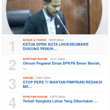
1
18095 Dilihat
SOSOK & TOKOH
KETUA DPRK KOTA LHOKSEUMAWE
DUKUNG PENUH…
2
14161 Dilihat
SOROTAN HUKUM
Oknum Pegawai Dinas BPKPA Bener Mariah,
…
3
12900 Dilihat
HUKUM
STOP PERS !!! MANTAN PIMPINAN REDAKSI
ME…
4
12878 Dilihat
SOROTAN HUKUM
Terkait Sengketa Lahan Yang Diberitakan …