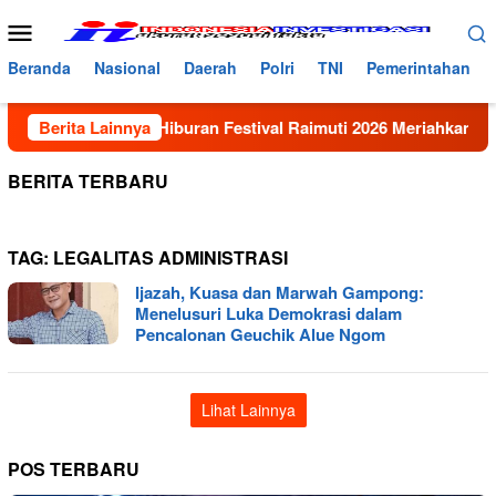
Loncat
Menu
ke
Mobile
konten
Beranda
Nasional
Daerah
Polri
TNI
Pemerintahan
Berita Lainnya
Panggung Hiburan Festival Raimuti 2026 Meriahkan Malam
BERITA TERBARU
TAG:
LEGALITAS ADMINISTRASI
Ijazah, Kuasa dan Marwah Gampong:
Menelusuri Luka Demokrasi dalam
Pencalonan Geuchik Alue Ngom
Lihat Lainnya
POS TERBARU