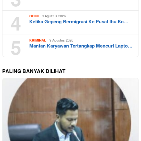
4
9 Agustus 2026
OPINI
Ketika Gepeng Bermigrasi Ke Pusat Ibu Ko…
5
9 Agustus 2026
KRIMINAL
Mantan Karyawan Tertangkap Mencuri Lapto…
PALING BANYAK DILIHAT