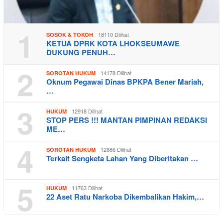
1
18110 Dilihat
SOSOK & TOKOH
KETUA DPRK KOTA LHOKSEUMAWE
DUKUNG PENUH…
2
14178 Dilihat
SOROTAN HUKUM
Oknum Pegawai Dinas BPKPA Bener Mariah,
…
3
12918 Dilihat
HUKUM
STOP PERS !!! MANTAN PIMPINAN REDAKSI
ME…
4
12886 Dilihat
SOROTAN HUKUM
Terkait Sengketa Lahan Yang Diberitakan …
5
11763 Dilihat
HUKUM
22 Aset Ratu Narkoba Dikembalikan Hakim,…