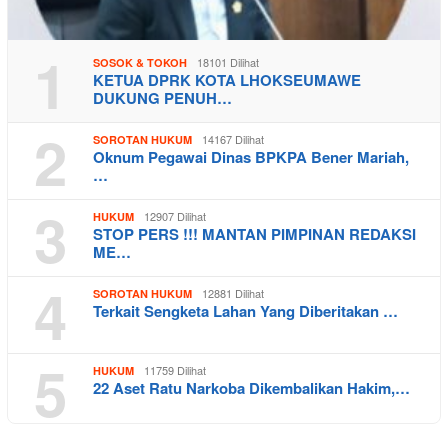
1
18101 Dilihat
SOSOK & TOKOH
KETUA DPRK KOTA LHOKSEUMAWE
DUKUNG PENUH…
2
14167 Dilihat
SOROTAN HUKUM
Oknum Pegawai Dinas BPKPA Bener Mariah,
…
3
12907 Dilihat
HUKUM
STOP PERS !!! MANTAN PIMPINAN REDAKSI
ME…
4
12881 Dilihat
SOROTAN HUKUM
Terkait Sengketa Lahan Yang Diberitakan …
5
11759 Dilihat
HUKUM
22 Aset Ratu Narkoba Dikembalikan Hakim,…