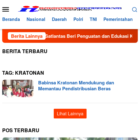
Loncat
Menu
ke
Mobile
konten
Beranda
Nasional
Daerah
Polri
TNI
Pemerintahan
n Dua Pelajar, Satlantas Beri Penguatan dan Edukasi Keselama
Berita Lainnya
BERITA TERBARU
TAG:
KRATONAN
Babinsa Kratonan Mendukung dan
Memantau Pendistribusian Beras
Lihat Lainnya
POS TERBARU