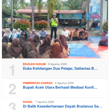
1
8 Agustus 2026
EDUKASI HUKUM
Duka Kehilangan Dua Pelajar, Satlantas B…
2
8 Agustus 2026
PEMERINTAH DAERAH
Bupati Aceh Utara Berhasil Mediasi Konfl…
3
7 Agustus 2026
SOSIAL
Di Balik Kesederhanaan Dayah Bustanus Sa…