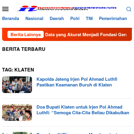
Loncat
Menu
ke
Mobile
konten
Beranda
Nasional
Daerah
Polri
TNI
Pemerintahan
ahbana Bancin: Data yang Akurat Menjadi Fondasi Gerakan Ge
Berita Lainnya
BERITA TERBARU
TAG:
KLATEN
Kapolda Jateng Irjen Pol Ahmad Luthfi
Pastikan Keamanan Buruh di Klaten
Doa Bupati Klaten untuk Irjen Pol Ahmad
Luthfi: “Semoga Cita-Cita Beliau Dikabulkan