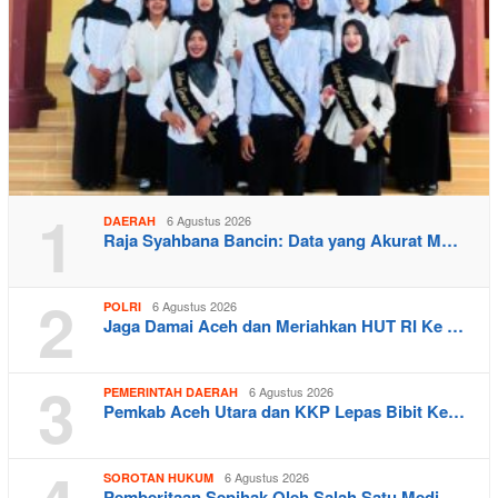
1
6 Agustus 2026
DAERAH
Raja Syahbana Bancin: Data yang Akurat M…
2
6 Agustus 2026
POLRI
Jaga Damai Aceh dan Meriahkan HUT RI Ke …
3
6 Agustus 2026
PEMERINTAH DAERAH
Pemkab Aceh Utara dan KKP Lepas Bibit Ke…
6 Agustus 2026
SOROTAN HUKUM
Pemberitaan Sepihak Oleh Salah Satu Medi…