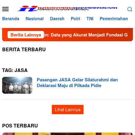
Loncat
Menu
ke
Mobile
konten
Beranda
Nasional
Daerah
Polri
TNI
Pemerintahan
 Syahbana Bancin: Data yang Akurat Menjadi Fondasi Gerakan 
Berita Lainnya
BERITA TERBARU
TAG:
JASA
Pasangan JASA Gelar Silaturahmi dan
Deklarasi Maju di Pilkada Pidie
Lihat Lainnya
POS TERBARU