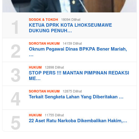
1
18094 Dilihat
SOSOK & TOKOH
KETUA DPRK KOTA LHOKSEUMAWE
DUKUNG PENUH…
2
14159 Dilihat
SOROTAN HUKUM
Oknum Pegawai Dinas BPKPA Bener Mariah,
…
3
12898 Dilihat
HUKUM
STOP PERS !!! MANTAN PIMPINAN REDAKSI
ME…
4
12875 Dilihat
SOROTAN HUKUM
Terkait Sengketa Lahan Yang Diberitakan …
5
11755 Dilihat
HUKUM
22 Aset Ratu Narkoba Dikembalikan Hakim,…