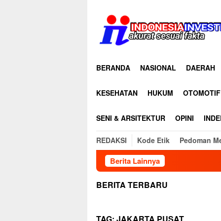
Loncat
ke
konten
BERANDA
NASIONAL
DAERAH
KESEHATAN
HUKUM
OTOMOTIF
SENI & ARSITEKTUR
OPINI
INDE
REDAKSI
Kode Etik
Pedoman Me
Berita Lainnya
BERITA TERBARU
TAG:
JAKARTA PUSAT