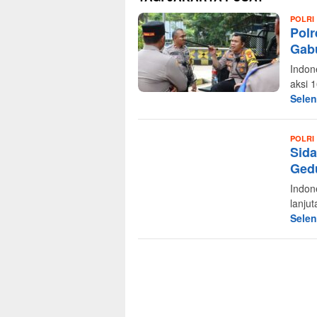
POLRI
Polr
Gab
Indon
aksi 
Sele
POLRI
Sida
Ged
Indon
lanju
Sele