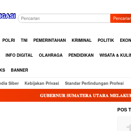
Pencaria
POLRI
TNI
PEMERINTAHAN
KRIMINAL
POLITIK
EKON
INFO DIGITAL
OLAHRAGA
PENDIDIKAN
WISATA & KUL
KS
BANNER
dia Siber
Kebijakan Privasi
Standar Perlindungan Profesi
𝐆𝐔𝐁𝐄𝐑𝐍𝐔𝐑 𝐒𝐔𝐌𝐀𝐓𝐄𝐑𝐀 𝐔𝐓𝐀𝐑𝐀 𝐌𝐄𝐋𝐀𝐊𝐔𝐊𝐀𝐍 𝐊𝐔𝐍𝐉
POS 