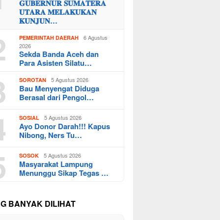
𝐆𝐔𝐁𝐄𝐑𝐍𝐔𝐑 𝐒𝐔𝐌𝐀𝐓𝐄𝐑𝐀
𝐔𝐓𝐀𝐑𝐀 𝐌𝐄𝐋𝐀𝐊𝐔𝐊𝐀𝐍
𝐊𝐔𝐍𝐉𝐔𝐍…
2
6 Agustus
PEMERINTAH DAERAH
2026
Sekda Banda Aceh dan
Para Asisten Silatu…
3
5 Agustus 2026
SOROTAN
Bau Menyengat Diduga
Berasal dari Pengol…
4
5 Agustus 2026
SOSIAL
Ayo Donor Darah!!! Kapus
Nibong, Ners Tu…
5
5 Agustus 2026
SOSOK
Masyarakat Lampung
Menunggu Sikap Tegas …
NG BANYAK DILIHAT