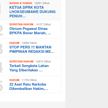
1
18091 Dilihat
SOSOK & TOKOH
KETUA DPRK KOTA
LHOKSEUMAWE DUKUNG
PENUH…
2
14157 Dilihat
SOROTAN HUKUM
Oknum Pegawai Dinas
BPKPA Bener Mariah, …
3
12896 Dilihat
HUKUM
STOP PERS !!! MANTAN
PIMPINAN REDAKSI ME…
4
12874 Dilihat
SOROTAN HUKUM
Terkait Sengketa Lahan
Yang Diberitakan …
5
11753 Dilihat
HUKUM
22 Aset Ratu Narkoba
Dikembalikan Hakim,…