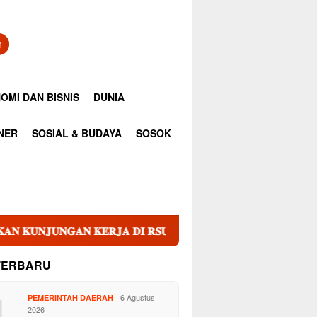
n
OMI DAN BISNIS
DUNIA
INER
SOSIAL & BUDAYA
SOSOK
𝐔𝐍𝐆𝐀𝐍 𝐊𝐄𝐑𝐉𝐀 𝐃𝐈 𝐑𝐒𝐔𝐃 𝐝𝐫. 𝐌. 𝐓𝐡𝐨𝐦𝐬𝐞𝐧 𝐍𝐢𝐚𝐬
Sekda
TERBARU
1
6 Agustus
PEMERINTAH DAERAH
2026