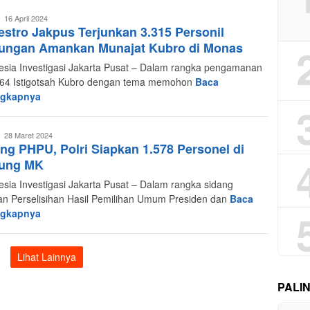
Admin
16 April 2024
estro Jakpus Terjunkan 3.315 Personil
ungan Amankan Munajat Kubro di Monas
esia Investigasi Jakarta Pusat – Dalam rangka pengamanan
164 Istigotsah Kubro dengan tema memohon
Baca
ngkapnya
Admin
28 Maret 2024
ng PHPU, Polri Siapkan 1.578 Personel di
ung MK
esia Investigasi Jakarta Pusat – Dalam rangka sidang
tan Perselisihan Hasil Pemilihan Umum Presiden dan
Baca
ngkapnya
Lihat Lainnya
PALI