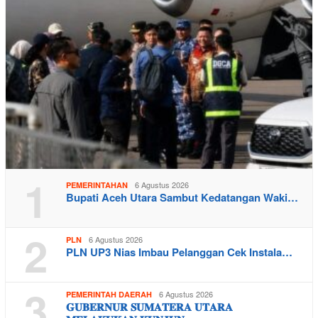
1
6 Agustus 2026
PEMERINTAHAN
Bupati Aceh Utara Sambut Kedatangan Waki…
2
6 Agustus 2026
PLN
PLN UP3 Nias Imbau Pelanggan Cek Instala…
3
6 Agustus 2026
PEMERINTAH DAERAH
𝐆𝐔𝐁𝐄𝐑𝐍𝐔𝐑 𝐒𝐔𝐌𝐀𝐓𝐄𝐑𝐀 𝐔𝐓𝐀𝐑𝐀