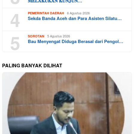
𝐌𝐄𝐋𝐀𝐊𝐔𝐊𝐀𝐍 𝐊𝐔𝐍𝐉𝐔𝐍…
4
6 Agustus 2026
PEMERINTAH DAERAH
Sekda Banda Aceh dan Para Asisten Silatu…
5
5 Agustus 2026
SOROTAN
Bau Menyengat Diduga Berasal dari Pengol…
PALING BANYAK DILIHAT