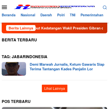
Loncat
Menu
ke
Mobile
konten
Beranda
Nasional
Daerah
Polri
TNI
Pemerintahan
Aceh Utara Sambut Kedatangan Wakil Presiden Gibran di Bandar
Berita Lainnya
BERITA TERBARU
TAG:
JABARINDONESIA
Demi Marwah Jurnalis, Ketum Gawaris Siap
Terima Tantangan Kades Panjalin Lor
Lihat Lainnya
POS TERBARU