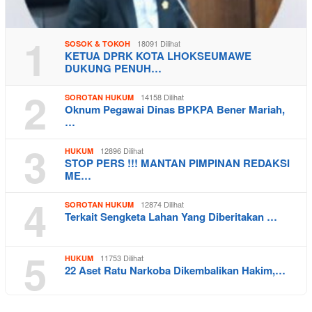
1
18091 Dilihat
SOSOK & TOKOH
KETUA DPRK KOTA LHOKSEUMAWE
DUKUNG PENUH…
2
14158 Dilihat
SOROTAN HUKUM
Oknum Pegawai Dinas BPKPA Bener Mariah,
…
3
12896 Dilihat
HUKUM
STOP PERS !!! MANTAN PIMPINAN REDAKSI
ME…
4
12874 Dilihat
SOROTAN HUKUM
Terkait Sengketa Lahan Yang Diberitakan …
5
11753 Dilihat
HUKUM
22 Aset Ratu Narkoba Dikembalikan Hakim,…