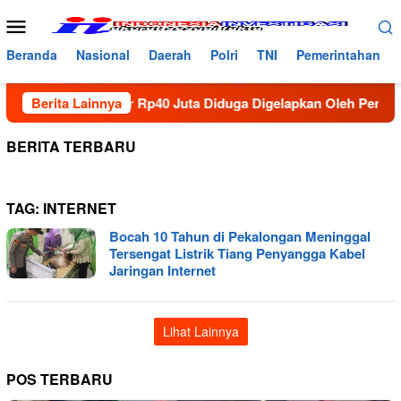
Loncat
Menu
ke
Mobile
konten
Beranda
Nasional
Daerah
Polri
TNI
Pemerintahan
6 Kotak Hampir Rp40 Juta Diduga Digelapkan Oleh Pengusaha B
Berita Lainnya
BERITA TERBARU
TAG:
INTERNET
Bocah 10 Tahun di Pekalongan Meninggal
Tersengat Listrik Tiang Penyangga Kabel
Jaringan Internet
Lihat Lainnya
POS TERBARU