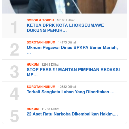
1
18106 Dilihat
SOSOK & TOKOH
KETUA DPRK KOTA LHOKSEUMAWE
DUKUNG PENUH…
2
14173 Dilihat
SOROTAN HUKUM
Oknum Pegawai Dinas BPKPA Bener Mariah,
…
3
12913 Dilihat
HUKUM
STOP PERS !!! MANTAN PIMPINAN REDAKSI
ME…
4
12882 Dilihat
SOROTAN HUKUM
Terkait Sengketa Lahan Yang Diberitakan …
5
11763 Dilihat
HUKUM
22 Aset Ratu Narkoba Dikembalikan Hakim,…