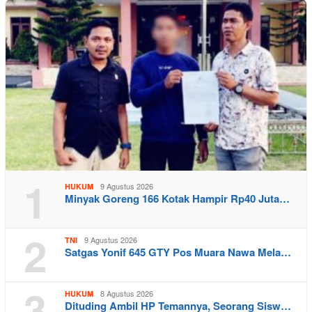
1
9 Agustus 2026
HUKUM
Minyak Goreng 166 Kotak Hampir Rp40 Juta…
2
9 Agustus 2026
TNI
Satgas Yonif 645 GTY Pos Muara Nawa Mela…
3
8 Agustus 2026
HUKUM
Dituding Ambil HP Temannya, Seorang Sisw…