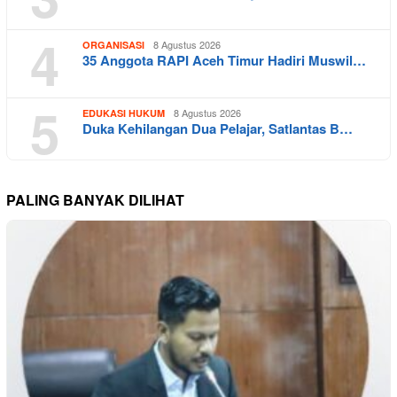
4
8 Agustus 2026
ORGANISASI
35 Anggota RAPI Aceh Timur Hadiri Muswil…
5
8 Agustus 2026
EDUKASI HUKUM
Duka Kehilangan Dua Pelajar, Satlantas B…
PALING BANYAK DILIHAT