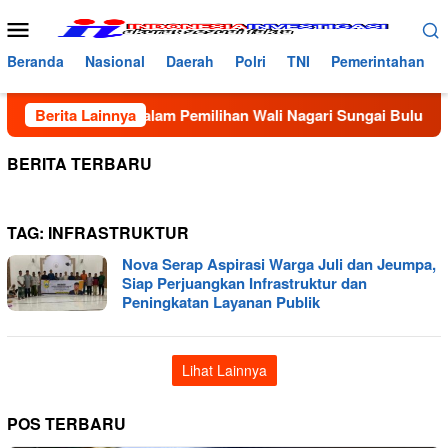
Loncat
Menu
ke
Mobile
konten
Beranda
Nasional
Daerah
Polri
TNI
Pemerintahan
 Kecurangan dalam Pemilihan Wali Nagari Sungai Buluah Selata
Berita Lainnya
BERITA TERBARU
TAG:
INFRASTRUKTUR
Nova Serap Aspirasi Warga Juli dan Jeumpa,
Siap Perjuangkan Infrastruktur dan
Peningkatan Layanan Publik
Lihat Lainnya
POS TERBARU