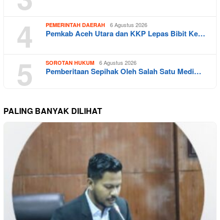
4
6 Agustus 2026
PEMERINTAH DAERAH
Pemkab Aceh Utara dan KKP Lepas Bibit Ke…
5
6 Agustus 2026
SOROTAN HUKUM
Pemberitaan Sepihak Oleh Salah Satu Medi…
PALING BANYAK DILIHAT