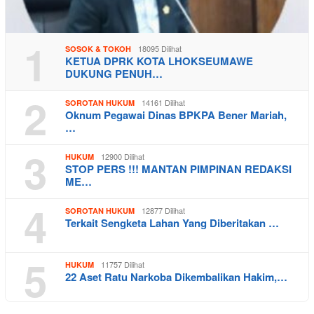
1
18095 Dilihat
SOSOK & TOKOH
KETUA DPRK KOTA LHOKSEUMAWE
DUKUNG PENUH…
2
14161 Dilihat
SOROTAN HUKUM
Oknum Pegawai Dinas BPKPA Bener Mariah,
…
3
12900 Dilihat
HUKUM
STOP PERS !!! MANTAN PIMPINAN REDAKSI
ME…
4
12877 Dilihat
SOROTAN HUKUM
Terkait Sengketa Lahan Yang Diberitakan …
5
11757 Dilihat
HUKUM
22 Aset Ratu Narkoba Dikembalikan Hakim,…