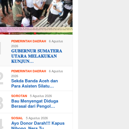
1
6 Agustus
PEMERINTAH DAERAH
2026
𝐆𝐔𝐁𝐄𝐑𝐍𝐔𝐑 𝐒𝐔𝐌𝐀𝐓𝐄𝐑𝐀
𝐔𝐓𝐀𝐑𝐀 𝐌𝐄𝐋𝐀𝐊𝐔𝐊𝐀𝐍
𝐊𝐔𝐍𝐉𝐔𝐍…
2
6 Agustus
PEMERINTAH DAERAH
2026
Sekda Banda Aceh dan
Para Asisten Silatu…
3
5 Agustus 2026
SOROTAN
Bau Menyengat Diduga
Berasal dari Pengol…
4
5 Agustus 2026
SOSIAL
Ayo Donor Darah!!! Kapus
Nibong, Ners Tu…