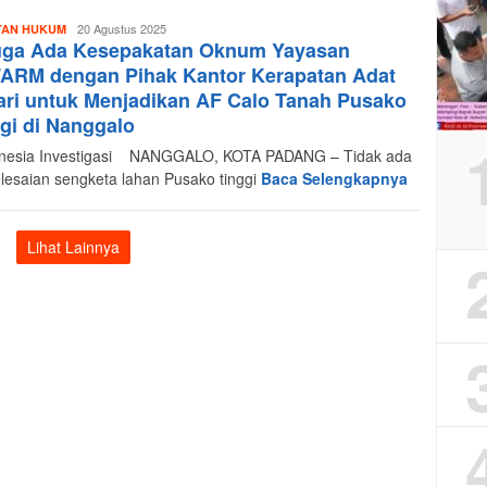
Redaksi
20 Agustus 2025
TAN HUKUM
uga Ada Kesepakatan Oknum Yayasan
Indonesia
Investigasi
FARM dengan Pihak Kantor Kerapatan Adat
ri untuk Menjadikan AF Calo Tanah Pusako
gi di Nanggalo
esia Investigasi NANGGALO, KOTA PADANG – Tidak ada
lesaian sengketa lahan Pusako tinggi
Baca Selengkapnya
Lihat Lainnya