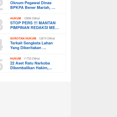
2
Oknum Pegawai Dinas
BPKPA Bener Mariah, …
3
12896 Dilihat
HUKUM
STOP PERS !!! MANTAN
PIMPINAN REDAKSI ME…
4
12874 Dilihat
SOROTAN HUKUM
Terkait Sengketa Lahan
Yang Diberitakan …
5
11753 Dilihat
HUKUM
22 Aset Ratu Narkoba
Dikembalikan Hakim,…