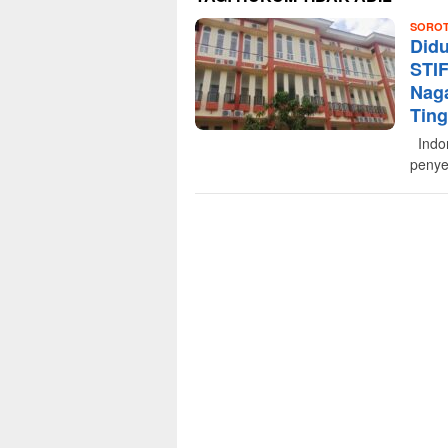
SORO
Did
STI
Naga
Ting
Indon
penye