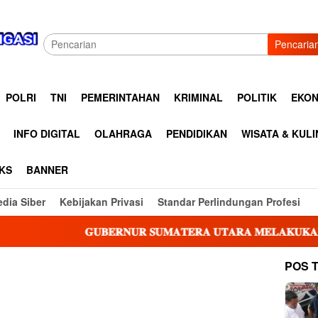
Pencaria
POLRI
TNI
PEMERINTAHAN
KRIMINAL
POLITIK
EKON
INFO DIGITAL
OLAHRAGA
PENDIDIKAN
WISATA & KUL
KS
BANNER
dia Siber
Kebijakan Privasi
Standar Perlindungan Profesi
𝐆𝐔𝐁𝐄𝐑𝐍𝐔𝐑 𝐒𝐔𝐌𝐀𝐓𝐄𝐑𝐀 𝐔𝐓𝐀𝐑𝐀 𝐌𝐄𝐋𝐀𝐊𝐔𝐊𝐀𝐍 𝐊𝐔𝐍𝐉𝐔𝐍𝐆𝐀
POS 