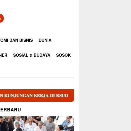
n
OMI DAN BISNIS
DUNIA
INER
SOSIAL & BUDAYA
SOSOK
𝐍 𝐊𝐄𝐑𝐉𝐀 𝐃𝐈 𝐑𝐒𝐔𝐃 𝐝𝐫. 𝐌. 𝐓𝐡𝐨𝐦𝐬𝐞𝐧 𝐍𝐢𝐚𝐬
Sekda Banda
TERBARU