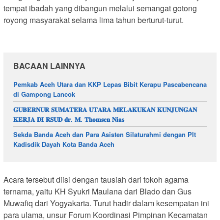
tempat ibadah yang dibangun melalui semangat gotong
royong masyarakat selama lima tahun berturut-turut.
BACAAN LAINNYA
Pemkab Aceh Utara dan KKP Lepas Bibit Kerapu Pascabencana
di Gampong Lancok
𝐆𝐔𝐁𝐄𝐑𝐍𝐔𝐑 𝐒𝐔𝐌𝐀𝐓𝐄𝐑𝐀 𝐔𝐓𝐀𝐑𝐀 𝐌𝐄𝐋𝐀𝐊𝐔𝐊𝐀𝐍 𝐊𝐔𝐍𝐉𝐔𝐍𝐆𝐀𝐍
𝐊𝐄𝐑𝐉𝐀 𝐃𝐈 𝐑𝐒𝐔𝐃 𝐝𝐫. 𝐌. 𝐓𝐡𝐨𝐦𝐬𝐞𝐧 𝐍𝐢𝐚𝐬
Sekda Banda Aceh dan Para Asisten Silaturahmi dengan Plt
Kadisdik Dayah Kota Banda Aceh
Acara tersebut diisi dengan tausiah dari tokoh agama
ternama, yaitu KH Syukri Maulana dari Blado dan Gus
Muwafiq dari Yogyakarta. Turut hadir dalam kesempatan ini
para ulama, unsur Forum Koordinasi Pimpinan Kecamatan