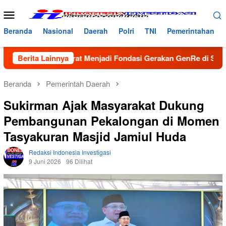
Loncat
Menu
ke
Mobile
konten
Beranda
Nasional
Daerah
Polri
TNI
Pemerintahan
ng Akurat Menjadi Fondasi Gerakan GenRe di Subulussalam
Berita Lainnya
Beranda
Pemerintah Daerah
Sukirman Ajak Masyarakat Dukung
Pembangunan Pekalongan di Momen
Tasyakuran Masjid Jamiul Huda
Redaksi Indonesia Investigasi
9 Juni 2026
96 Dilihat