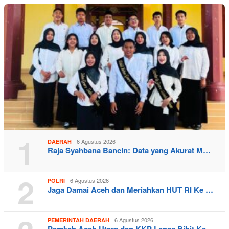
1
6 Agustus 2026
DAERAH
Raja Syahbana Bancin: Data yang Akurat M…
2
6 Agustus 2026
POLRI
Jaga Damai Aceh dan Meriahkan HUT RI Ke …
6 Agustus 2026
PEMERINTAH DAERAH
Pemkab Aceh Utara dan KKP Lepas Bibit Ke…