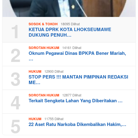
1
18095 Dilihat
SOSOK & TOKOH
KETUA DPRK KOTA LHOKSEUMAWE
DUKUNG PENUH…
2
14161 Dilihat
SOROTAN HUKUM
Oknum Pegawai Dinas BPKPA Bener Mariah,
…
3
12900 Dilihat
HUKUM
STOP PERS !!! MANTAN PIMPINAN REDAKSI
ME…
4
12877 Dilihat
SOROTAN HUKUM
Terkait Sengketa Lahan Yang Diberitakan …
5
11755 Dilihat
HUKUM
22 Aset Ratu Narkoba Dikembalikan Hakim,…