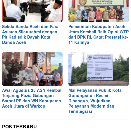
Sekda Banda Aceh dan Para
Pemerintah Kabupaten Aceh
Asisten Silaturahmi dengan
Utara Kembali Raih Opini WTP
Plt Kadisdik Dayah Kota
dari BPK RI, Catat Prestasi ke-
Banda Aceh
11 Kalinya
Awal Agustus 25 ASN Kembali
Mal Pelayanan Publik Kota
Terjaring Razia Gabungan
Gunungsitoli Resmi
Satpol PP dan WH Kabupaten
Dibangun, Wujudkan
Aceh Utara di Warkop
Pelayanan Modern dan
Terintegrasi
POS TERBARU