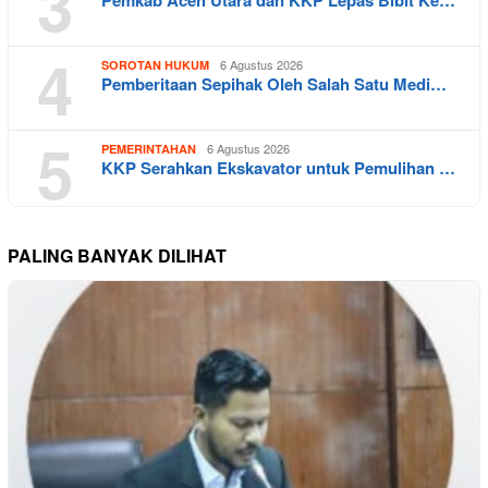
3
4
6 Agustus 2026
SOROTAN HUKUM
Pemberitaan Sepihak Oleh Salah Satu Medi…
5
6 Agustus 2026
PEMERINTAHAN
KKP Serahkan Ekskavator untuk Pemulihan …
PALING BANYAK DILIHAT