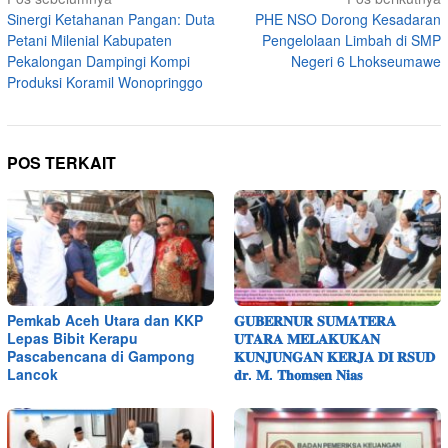
Navigasi
Sinergi Ketahanan Pangan: Duta
PHE NSO Dorong Kesadaran
pos
Petani Milenial Kabupaten
Pengelolaan Limbah di SMP
Pekalongan Dampingi Kompi
Negeri 6 Lhokseumawe
Produksi Koramil Wonopringgo
POS TERKAIT
Pemkab Aceh Utara dan KKP
𝐆𝐔𝐁𝐄𝐑𝐍𝐔𝐑 𝐒𝐔𝐌𝐀𝐓𝐄𝐑𝐀
Lepas Bibit Kerapu
𝐔𝐓𝐀𝐑𝐀 𝐌𝐄𝐋𝐀𝐊𝐔𝐊𝐀𝐍
Pascabencana di Gampong
𝐊𝐔𝐍𝐉𝐔𝐍𝐆𝐀𝐍 𝐊𝐄𝐑𝐉𝐀 𝐃𝐈 𝐑𝐒𝐔𝐃
Lancok
𝐝𝐫. 𝐌. 𝐓𝐡𝐨𝐦𝐬𝐞𝐧 𝐍𝐢𝐚𝐬