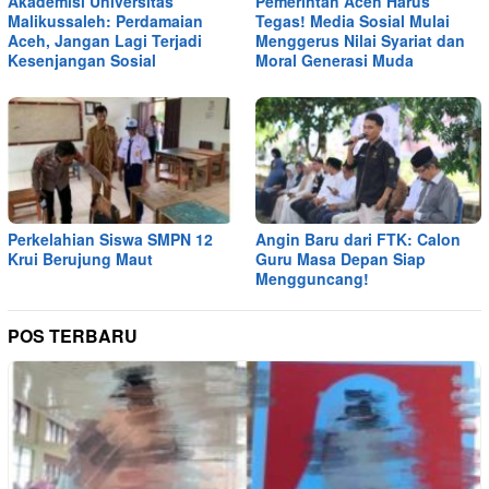
Akademisi Universitas
Pemerintah Aceh Harus
Malikussaleh: Perdamaian
Tegas! Media Sosial Mulai
Aceh, Jangan Lagi Terjadi
Menggerus Nilai Syariat dan
Kesenjangan Sosial
Moral Generasi Muda
Perkelahian Siswa SMPN 12
Angin Baru dari FTK: Calon
Krui Berujung Maut
Guru Masa Depan Siap
Mengguncang!
POS TERBARU