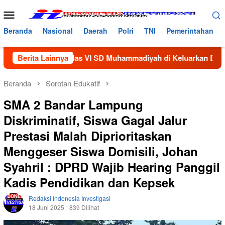
Loncat
Menu
ke
Mobile
konten
Beranda
Nasional
Daerah
Polri
TNI
Pemerintahan
wi Kelas VI SD Muhammadiyah di Keluarkan Dari Sekolah
Berita Lainnya
Beranda
Sorotan Edukatif
SMA 2 Bandar Lampung
Diskriminatif, Siswa Gagal Jalur
Prestasi Malah Diprioritaskan
Menggeser Siswa Domisili, Johan
Syahril : DPRD Wajib Hearing Panggil
Kadis Pendidikan dan Kepsek
Redaksi Indonesia Investigasi
18 Juni 2025
839 Dilihat