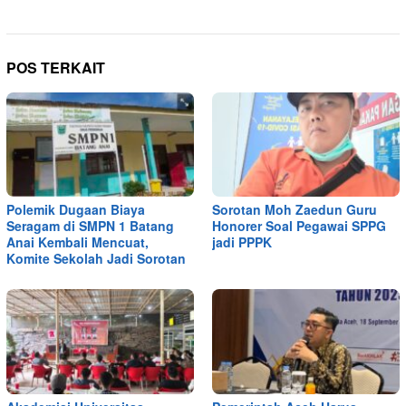
POS TERKAIT
Polemik Dugaan Biaya
Sorotan Moh Zaedun Guru
Seragam di SMPN 1 Batang
Honorer Soal Pegawai SPPG
Anai Kembali Mencuat,
jadi PPPK
Komite Sekolah Jadi Sorotan