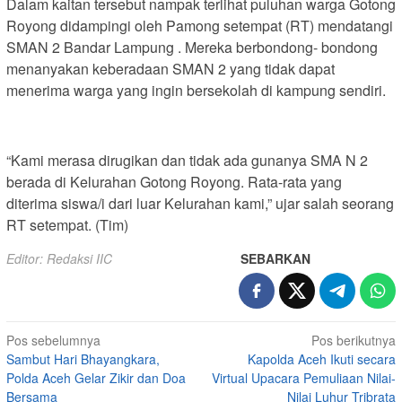
Dalam kaitan tersebut nampak terlihat puluhan warga Gotong
Royong didampingi oleh Pamong setempat (RT) mendatangi
SMAN 2 Bandar Lampung . Mereka berbondong- bondong
menanyakan keberadaan SMAN 2 yang tidak dapat
menerima warga yang ingin bersekolah di kampung sendiri.
“Kami merasa dirugikan dan tidak ada gunanya SMA N 2
berada di Kelurahan Gotong Royong. Rata-rata yang
diterima siswa/i dari luar Kelurahan kami,” ujar salah seorang
RT setempat. (Tim)
Editor: Redaksi IIC
SEBARKAN
Navigasi
Pos sebelumnya
Pos berikutnya
Sambut Hari Bhayangkara,
Kapolda Aceh Ikuti secara
pos
Polda Aceh Gelar Zikir dan Doa
Virtual Upacara Pemuliaan Nilai-
Bersama
Nilai Luhur Tribrata