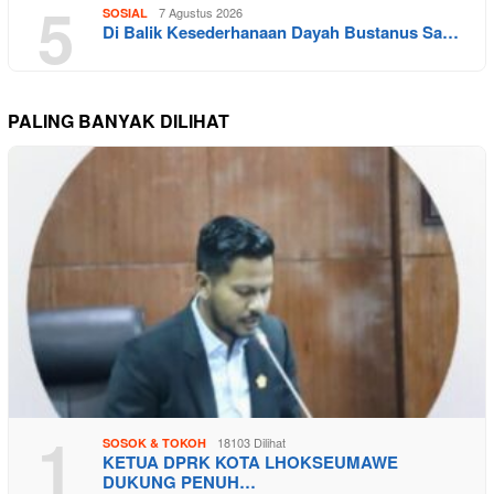
5
7 Agustus 2026
SOSIAL
Di Balik Kesederhanaan Dayah Bustanus Sa…
PALING BANYAK DILIHAT
1
18103 Dilihat
SOSOK & TOKOH
KETUA DPRK KOTA LHOKSEUMAWE
DUKUNG PENUH…