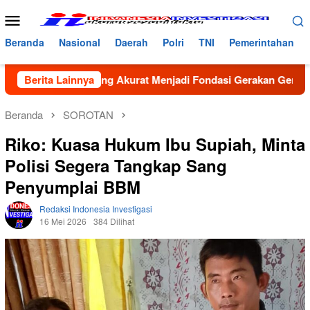
Loncat
Menu
ke
Mobile
konten
Beranda
Nasional
Daerah
Polri
TNI
Pemerintahan
: Data yang Akurat Menjadi Fondasi Gerakan GenRe di Subulus
Berita Lainnya
Beranda
SOROTAN
Riko: Kuasa Hukum Ibu Supiah, Minta
Polisi Segera Tangkap Sang
Penyumplai BBM
Redaksi Indonesia Investigasi
16 Mei 2026
384 Dilihat