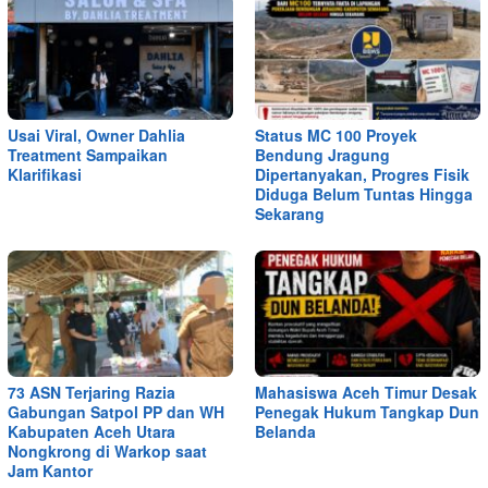
Usai Viral, Owner Dahlia
Status MC 100 Proyek
Treatment Sampaikan
Bendung Jragung
Klarifikasi
Dipertanyakan, Progres Fisik
Diduga Belum Tuntas Hingga
Sekarang
73 ASN Terjaring Razia
Mahasiswa Aceh Timur Desak
Gabungan Satpol PP dan WH
Penegak Hukum Tangkap Dun
Kabupaten Aceh Utara
Belanda
Nongkrong di Warkop saat
Jam Kantor