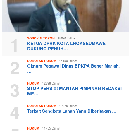
1
18094 Dilihat
SOSOK & TOKOH
KETUA DPRK KOTA LHOKSEUMAWE
DUKUNG PENUH…
2
14159 Dilihat
SOROTAN HUKUM
Oknum Pegawai Dinas BPKPA Bener Mariah,
…
3
12898 Dilihat
HUKUM
STOP PERS !!! MANTAN PIMPINAN REDAKSI
ME…
4
12875 Dilihat
SOROTAN HUKUM
Terkait Sengketa Lahan Yang Diberitakan …
11755 Dilihat
HUKUM