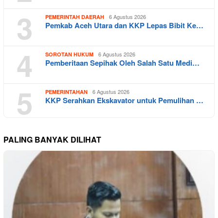
3
6 Agustus 2026
PEMERINTAH DAERAH
Pemkab Aceh Utara dan KKP Lepas Bibit Ke…
4
6 Agustus 2026
SOROTAN HUKUM
Pemberitaan Sepihak Oleh Salah Satu Medi…
5
6 Agustus 2026
PEMERINTAHAN
KKP Serahkan Ekskavator untuk Pemulihan …
PALING BANYAK DILIHAT