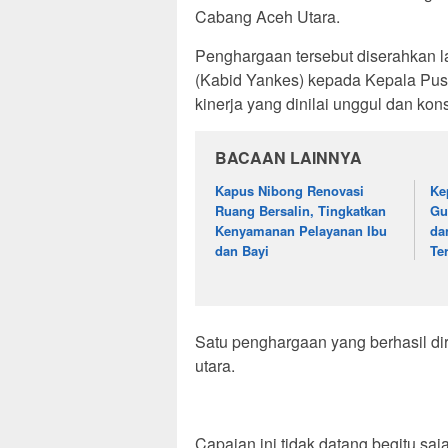
Cabang Aceh Utara.
Penghargaan tersebut diserahkan 
(Kabid Yankes) kepada Kepala Pu
kinerja yang dinilai unggul dan kons
BACAAN LAINNYA
Kapus Nibong Renovasi
Ke
Ruang Bersalin, Tingkatkan
Gu
Kenyamanan Pelayanan Ibu
da
dan Bayi
Te
Satu penghargaan yang berhasil di
utara.
Capaian ini tidak datang begitu sa