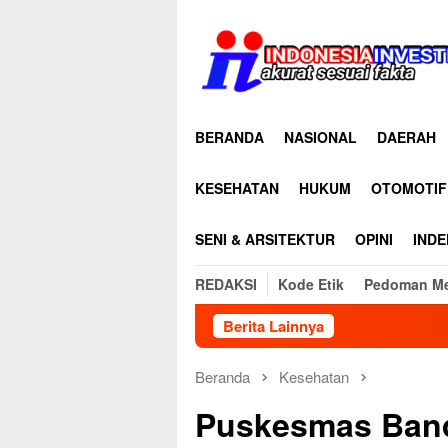
Loncat
ke
konten
BERANDA
NASIONAL
DAERAH
KESEHATAN
HUKUM
OTOMOTIF
SENI & ARSITEKTUR
OPINI
INDE
REDAKSI
Kode Etik
Pedoman Me
Berita Lainnya
Beranda
Kesehatan
Puskesmas Band