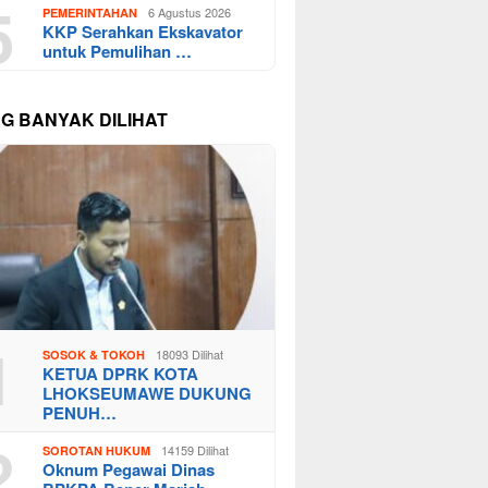
5
6 Agustus 2026
PEMERINTAHAN
KKP Serahkan Ekskavator
untuk Pemulihan …
NG BANYAK DILIHAT
1
18093 Dilihat
SOSOK & TOKOH
KETUA DPRK KOTA
LHOKSEUMAWE DUKUNG
PENUH…
2
14159 Dilihat
SOROTAN HUKUM
Oknum Pegawai Dinas