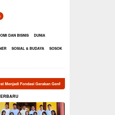
n
OMI DAN BISNIS
DUNIA
INER
SOSIAL & BUDAYA
SOSOK
si Gerakan GenRe di Subulussalam
Jaga Damai Aceh dan
TERBARU