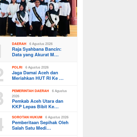
1
6 Agustus 2026
DAERAH
Raja Syahbana Bancin:
Data yang Akurat M…
2
6 Agustus 2026
POLRI
Jaga Damai Aceh dan
Meriahkan HUT RI Ke …
3
6 Agustus
PEMERINTAH DAERAH
2026
Pemkab Aceh Utara dan
KKP Lepas Bibit Ke…
4
6 Agustus 2026
SOROTAN HUKUM
Pemberitaan Sepihak Oleh
Salah Satu Medi…