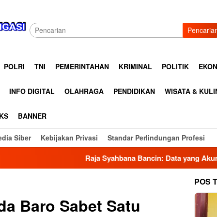
Pencaria
POLRI
TNI
PEMERINTAHAN
KRIMINAL
POLITIK
EKON
INFO DIGITAL
OLAHRAGA
PENDIDIKAN
WISATA & KUL
KS
BANNER
dia Siber
Kebijakan Privasi
Standar Perlindungan Profesi
Raja Syahbana Bancin: Data yang Akurat Menjadi Fonda
POS 
a Baro Sabet Satu