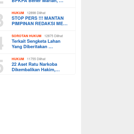
BPKPA Bener Mariah, …
3
12898 Dilihat
HUKUM
STOP PERS !!! MANTAN
PIMPINAN REDAKSI ME…
4
12875 Dilihat
SOROTAN HUKUM
Terkait Sengketa Lahan
Yang Diberitakan …
5
11755 Dilihat
HUKUM
22 Aset Ratu Narkoba
Dikembalikan Hakim,…