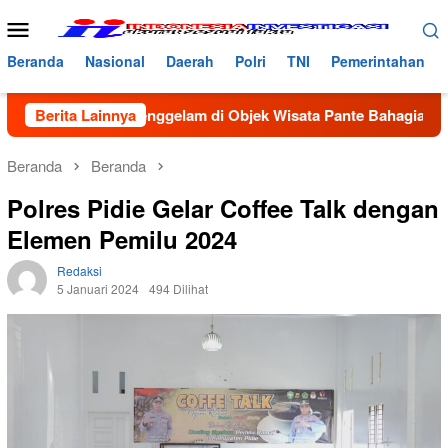
Loncat
Menu
ke
Mobile
konten
Beranda
Nasional
Daerah
Polri
TNI
Pemerintahan
inggal Tenggelam di Objek Wisata Pante Bahagia Aceh Utara
Berita Lainnya
Beranda
Beranda
Polres Pidie Gelar Coffee Talk dengan
Elemen Pemilu 2024
Redaksi
5 Januari 2024
494 Dilihat