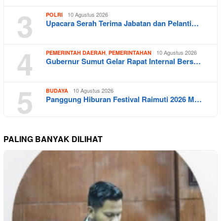
3
10 Agustus 2026
POLRI
Upacara Serah Terima Jabatan dan Pelanti…
4
,
10 Agustus 2026
PEMERINTAH DAERAH
PEMERINTAHAN
Gubernur Sumut Gelar Rapat Internal Bers…
5
10 Agustus 2026
BUDAYA
Panggung Hiburan Festival Raimuti 2026 M…
PALING BANYAK DILIHAT