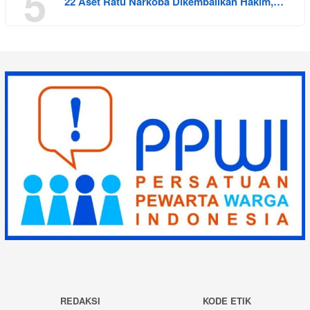
5
22 Aset Ratu Narkoba Dikembalikan Hakim,…
REDAKSI
KODE ETIK