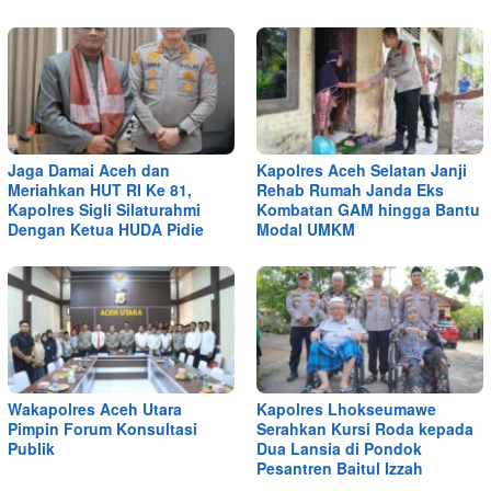
Jaga Damai Aceh dan
Kapolres Aceh Selatan Janji
Meriahkan HUT RI Ke 81,
Rehab Rumah Janda Eks
Kapolres Sigli Silaturahmi
Kombatan GAM hingga Bantu
Dengan Ketua HUDA Pidie
Modal UMKM
Wakapolres Aceh Utara
Kapolres Lhokseumawe
Pimpin Forum Konsultasi
Serahkan Kursi Roda kepada
Publik
Dua Lansia di Pondok
Pesantren Baitul Izzah