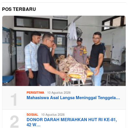
POS TERBARU
1
10 Agustus 2026
PERISITIWA
Mahasiswa Asal Langsa Meninggal Tenggela…
2
10 Agustus 2026
SOSIAL
DONOR DARAH MERIAHKAN HUT RI KE-81,
42 W…