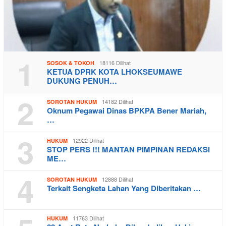
1
18116 Dilihat
SOSOK & TOKOH
KETUA DPRK KOTA LHOKSEUMAWE
DUKUNG PENUH…
2
14182 Dilihat
SOROTAN HUKUM
Oknum Pegawai Dinas BPKPA Bener Mariah,
…
3
12922 Dilihat
HUKUM
STOP PERS !!! MANTAN PIMPINAN REDAKSI
ME…
4
12888 Dilihat
SOROTAN HUKUM
Terkait Sengketa Lahan Yang Diberitakan …
11763 Dilihat
HUKUM