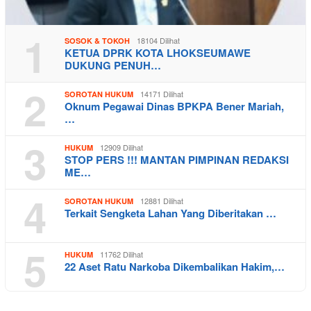
1
18104 Dilihat
SOSOK & TOKOH
KETUA DPRK KOTA LHOKSEUMAWE
DUKUNG PENUH…
2
14171 Dilihat
SOROTAN HUKUM
Oknum Pegawai Dinas BPKPA Bener Mariah,
…
3
12909 Dilihat
HUKUM
STOP PERS !!! MANTAN PIMPINAN REDAKSI
ME…
4
12881 Dilihat
SOROTAN HUKUM
Terkait Sengketa Lahan Yang Diberitakan …
5
11762 Dilihat
HUKUM
22 Aset Ratu Narkoba Dikembalikan Hakim,…