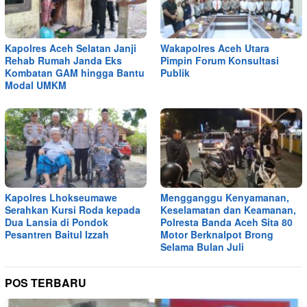
Kapolres Aceh Selatan Janji
Wakapolres Aceh Utara
Rehab Rumah Janda Eks
Pimpin Forum Konsultasi
Kombatan GAM hingga Bantu
Publik
Modal UMKM
Kapolres Lhokseumawe
Mengganggu Kenyamanan,
Serahkan Kursi Roda kepada
Keselamatan dan Keamanan,
Dua Lansia di Pondok
Polresta Banda Aceh Sita 80
Pesantren Baitul Izzah
Motor Berknalpot Brong
Selama Bulan Juli
POS TERBARU