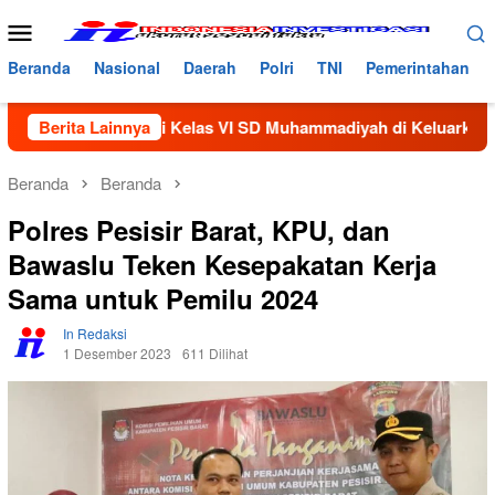
Loncat
Menu
ke
Mobile
konten
Beranda
Nasional
Daerah
Polri
TNI
Pemerintahan
Siswi Kelas VI SD Muhammadiyah di Keluarkan Dari Sekolah
Berita Lainnya
Beranda
Beranda
Polres Pesisir Barat, KPU, dan
Bawaslu Teken Kesepakatan Kerja
Sama untuk Pemilu 2024
In Redaksi
1 Desember 2023
611 Dilihat