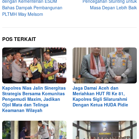
dengan Kementerian ESDM
Pencegahan Stunting untuk
Bahas Dampak Pembangunan
Masa Depan Lebih Baik
PLTMH Way Melsom
POS TERKAIT
Kapolres Nias Jalin Sinergitas
Jaga Damai Aceh dan
Strategis Bersama Komunitas
Meriahkan HUT RI Ke 81,
Pengemudi Maxim, Jadikan
Kapolres Sigli Silaturahmi
Ojol Mata dan Telinga
Dengan Ketua HUDA Pidie
Keamanan Wilayah