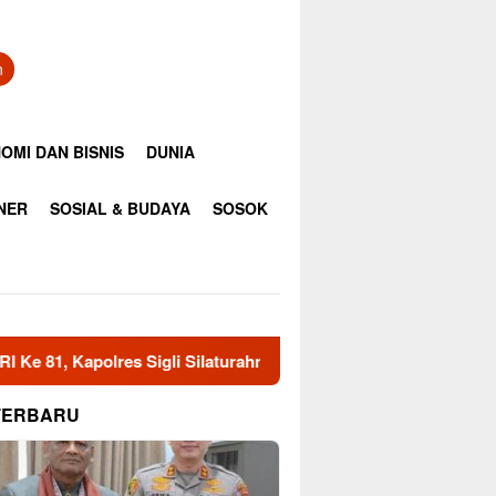
n
OMI DAN BISNIS
DUNIA
INER
SOSIAL & BUDAYA
SOSOK
s Sigli Silaturahmi Dengan Ketua HUDA Pidie
Pemkab A
TERBARU