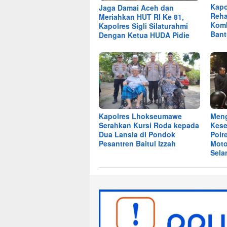
Kapo
Jaga Damai Aceh dan
Reha
Meriahkan HUT RI Ke 81,
Kom
Kapolres Sigli Silaturahmi
Ban
Dengan Ketua HUDA Pidie
Kapolres Lhokseumawe
Men
Serahkan Kursi Roda kepada
Kese
Dua Lansia di Pondok
Polr
Pesantren Baitul Izzah
Moto
Sela