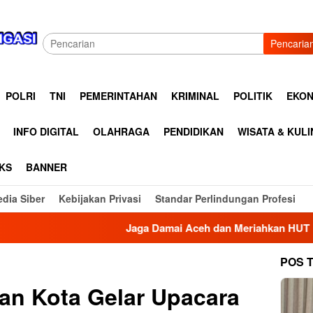
Pencaria
POLRI
TNI
PEMERINTAHAN
KRIMINAL
POLITIK
EKON
INFO DIGITAL
OLAHRAGA
PENDIDIKAN
WISATA & KUL
KS
BANNER
dia Siber
Kebijakan Privasi
Standar Perlindungan Profesi
Jaga Damai Aceh dan Meriahkan HUT RI Ke 81, Kapolre
POS 
an Kota Gelar Upacara