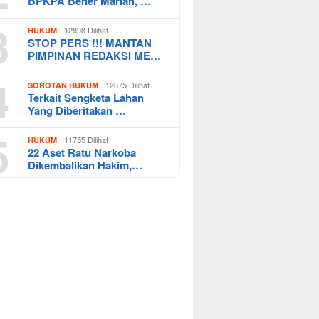
BPKPA Bener Mariah, …
3
12898 Dilihat
HUKUM
STOP PERS !!! MANTAN
PIMPINAN REDAKSI ME…
4
12875 Dilihat
SOROTAN HUKUM
Terkait Sengketa Lahan
Yang Diberitakan …
5
11755 Dilihat
HUKUM
22 Aset Ratu Narkoba
Dikembalikan Hakim,…