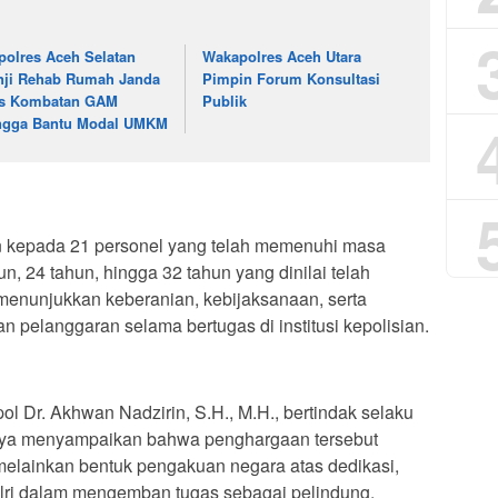
polres Aceh Selatan
Wakapolres Aceh Utara
nji Rehab Rumah Janda
Pimpin Forum Konsultasi
s Kombatan GAM
Publik
ngga Bantu Modal UMKM
n kepada 21 personel yang telah memenuhi masa
n, 24 tahun, hingga 32 tahun yang dinilai telah
menunjukkan keberanian, kebijaksanaan, serta
an pelanggaran selama bertugas di institusi kepolisian.
 Dr. Akhwan Nadzirin, S.H., M.H., bertindak selaku
nya menyampaikan bahwa penghargaan tersebut
melainkan bentuk pengakuan negara atas dedikasi,
 Polri dalam mengemban tugas sebagai pelindung,