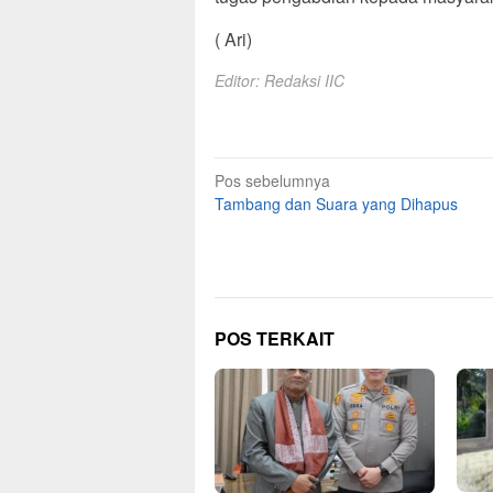
( Ari)
Editor: Redaksi IIC
Navigasi
Pos sebelumnya
Tambang dan Suara yang Dihapus
pos
POS TERKAIT