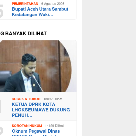
5
6 Agustus 2026
PEMERINTAHAN
Bupati Aceh Utara Sambut
Kedatangan Waki…
NG BANYAK DILIHAT
1
18092 Dilihat
SOSOK & TOKOH
KETUA DPRK KOTA
LHOKSEUMAWE DUKUNG
PENUH…
2
14159 Dilihat
SOROTAN HUKUM
Oknum Pegawai Dinas