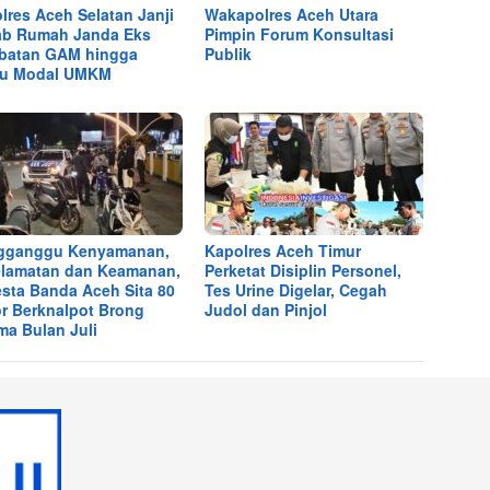
lres Aceh Selatan Janji
Wakapolres Aceh Utara
b Rumah Janda Eks
Pimpin Forum Konsultasi
batan GAM hingga
Publik
tu Modal UMKM
gganggu Kenyamanan,
Kapolres Aceh Timur
lamatan dan Keamanan,
Perketat Disiplin Personel,
esta Banda Aceh Sita 80
Tes Urine Digelar, Cegah
r Berknalpot Brong
Judol dan Pinjol
ma Bulan Juli